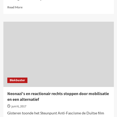
Read
Read More
more
about
Alt-
Right,
Génération
Identitaire,
…
oude
neofascisten
proberen
zich
hip
voor
te
Blokbuster
doen
Neonazi’s en reactionair rechts stoppen door mobilisatie
en een alternatief
juni 6, 2017
Gisteren toonde het Steunpunt Anti-Fascisme de Duitse film