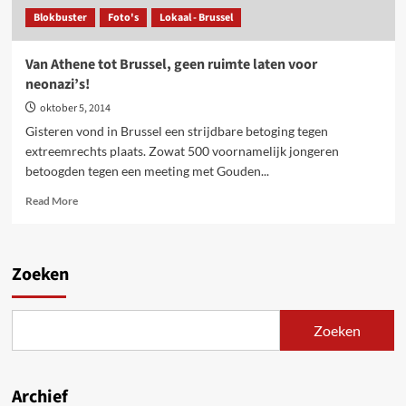
Blokbuster
Foto's
Lokaal - Brussel
Van Athene tot Brussel, geen ruimte laten voor
neonazi’s!
oktober 5, 2014
Gisteren vond in Brussel een strijdbare betoging tegen
extreemrechts plaats. Zowat 500 voornamelijk jongeren
betoogden tegen een meeting met Gouden...
Read
Read More
more
about
Van
Athene
Zoeken
tot
Brussel,
geen
Zoeken
ruimte
laten
voor
neonazi’s!
Archief