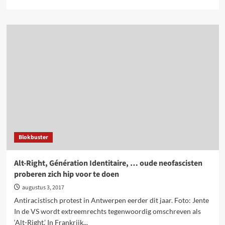
more
about
Jonge
N-
VA’ers
betrokken
bij
nieuwe
extreemrechtse
haatclub
‘Schild
en
Vrienden’
Blokbuster
Alt-Right, Génération Identitaire, … oude neofascisten
proberen zich hip voor te doen
augustus 3, 2017
Antiracistisch protest in Antwerpen eerder dit jaar. Foto: Jente
In de VS wordt extreemrechts tegenwoordig omschreven als
‘Alt-Right.’ In Frankrijk...