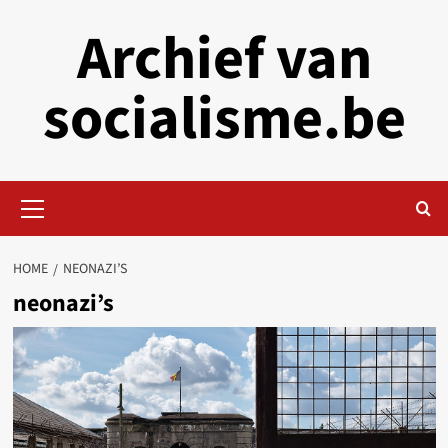
Skip
Archief van
to
content
socialisme.be
Primary
Menu
HOME
NEONAZI’S
neonazi’s