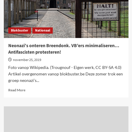
Blokbuster
Nationaal
Neonazi’s onteren Breendonk. VB’ers minimaliseren…
Antifascisten protesteren!
november 25, 2019
Foto vanop Wikipedia. (Trougnouf - Eigen werk, CC BY-SA 4.0)
Artikel overgenomen vanop blokbuster.be Deze zomer trok een
groep neonazi’s...
Read
Read More
more
about
Neonazi’s
onteren
Breendonk.
VB’ers
minimaliseren…