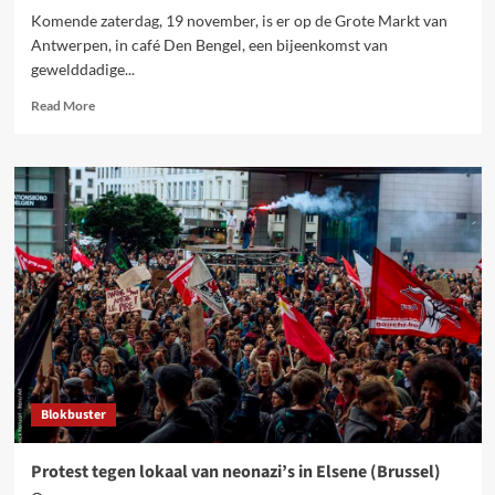
Komende zaterdag, 19 november, is er op de Grote Markt van
Antwerpen, in café Den Bengel, een bijeenkomst van
gewelddadige...
Read
Read More
more
about
Tegen
Trump,
tegen
extreemrechts!
Protest
tegen
neonazimeeting
in
Antwerpen
Blokbuster
Protest tegen lokaal van neonazi’s in Elsene (Brussel)