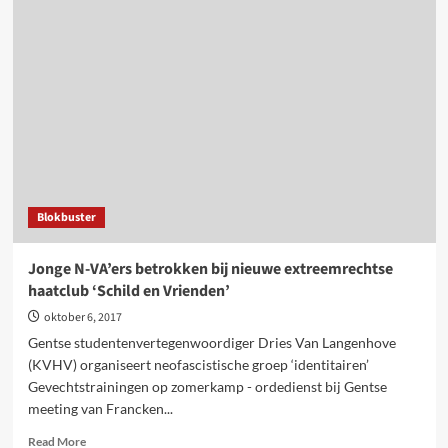
Chemnitz
en
elders:
stop
nazi’s
en
racisten!
Blokbuster
Jonge N-VA’ers betrokken bij nieuwe extreemrechtse
haatclub ‘Schild en Vrienden’
oktober 6, 2017
Gentse studentenvertegenwoordiger Dries Van Langenhove
(KVHV) organiseert neofascistische groep ‘identitairen’
Gevechtstrainingen op zomerkamp - ordedienst bij Gentse
meeting van Francken...
Read
Read More