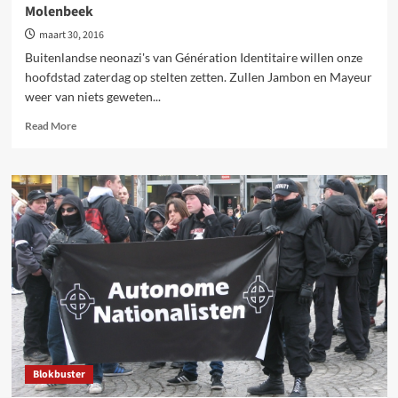
Molenbeek
maart 30, 2016
Buitenlandse neonazi's van Génération Identitaire willen onze
hoofdstad zaterdag op stelten zetten. Zullen Jambon en Mayeur
weer van niets geweten...
Read
Read More
more
about
Gewelddadige
neonazi’s
dreigen
met
chaos
in
Molenbeek
Blokbuster