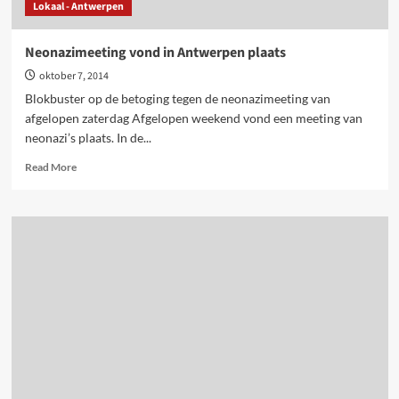
Lokaal - Antwerpen
Neonazimeeting vond in Antwerpen plaats
oktober 7, 2014
Blokbuster op de betoging tegen de neonazimeeting van
afgelopen zaterdag Afgelopen weekend vond een meeting van
neonazi’s plaats. In de...
Read
Read More
more
about
Neonazimeeting
vond
in
Antwerpen
plaats