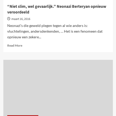
“Niet slim, wel gevaarlijk.” Neonazi Berteryan opnieuw
veroordeeld
maart 16, 2016
Neonazi’s die geweld plegen tegen al wie anders is:
vluchtelingen, andersdenkenden, … Het is een fenomeen dat
opnieuw een zekere...
Read
Read More
more
about
“Niet
slim,
wel
gevaarlijk.”
Neonazi
Berteryan
opnieuw
veroordeeld