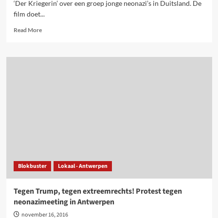
‘Der Kriegerin’ over een groep jonge neonazi’s in Duitsland. De
film doet...
Read
Read More
more
about
Neonazi’s
en
reactionair
rechts
stoppen
door
mobilisatie
en
een
alternatief
Blokbuster
Lokaal - Antwerpen
Tegen Trump, tegen extreemrechts! Protest tegen
neonazimeeting in Antwerpen
november 16, 2016