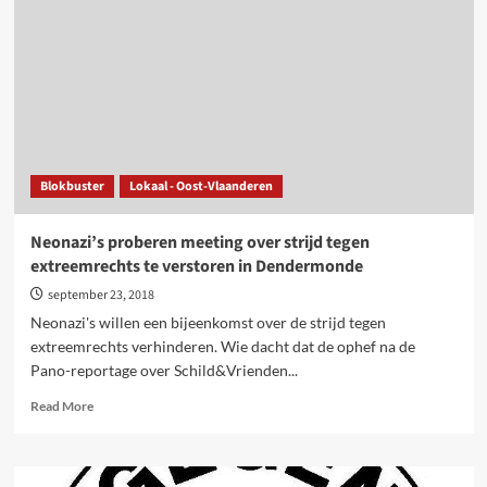
meepikken
van
vooruitgang
VB
in
verkiezingen:
protest
nodig!
Blokbuster
Lokaal - Oost-Vlaanderen
Neonazi’s proberen meeting over strijd tegen
extreemrechts te verstoren in Dendermonde
september 23, 2018
Neonazi's willen een bijeenkomst over de strijd tegen
extreemrechts verhinderen. Wie dacht dat de ophef na de
Pano-reportage over Schild&Vrienden...
Read
Read More
more
about
Neonazi’s
proberen