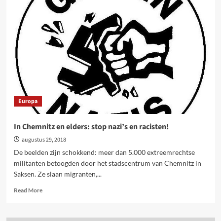
meeting
over
strijd
tegen
extreemrechts
te
verstoren
in
Dendermonde
Europa
In Chemnitz en elders: stop nazi’s en racisten!
augustus 29, 2018
De beelden zijn schokkend: meer dan 5.000 extreemrechtse
militanten betoogden door het stadscentrum van Chemnitz in
Saksen. Ze slaan migranten,...
Read
Read More
more
about
In