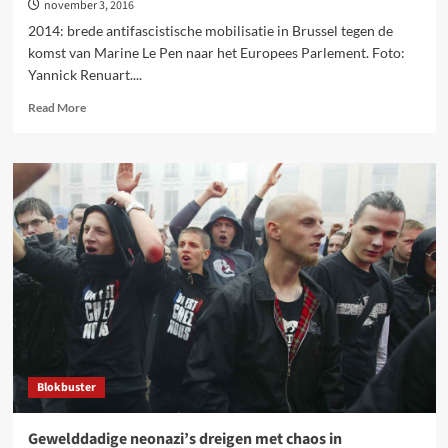
november 3, 2016
2014: brede antifascistische mobilisatie in Brussel tegen de
komst van Marine Le Pen naar het Europees Parlement. Foto:
Yannick Renuart....
Read
Read More
more
about
Protest
tegen
lokaal
van
neonazi’s
in
Elsene
(Brussel)
Blokbuster
Gewelddadige neonazi’s dreigen met chaos in