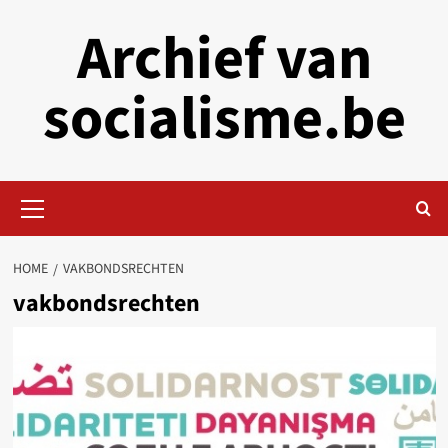
Skip
Archief van
to
content
socialisme.be
Primary
Menu
HOME
VAKBONDSRECHTEN
vakbondsrechten