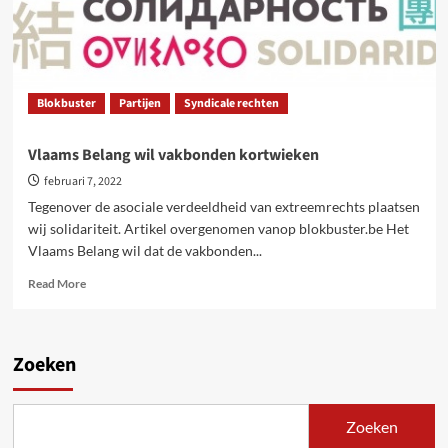
Blokbuster
Partijen
Syndicale rechten
Vlaams Belang wil vakbonden kortwieken
februari 7, 2022
Tegenover de asociale verdeeldheid van extreemrechts plaatsen
wij solidariteit. Artikel overgenomen vanop blokbuster.be Het
Vlaams Belang wil dat de vakbonden...
Read
Read More
more
about
Vlaams
Belang
Zoeken
wil
vakbonden
kortwieken
Zoeken