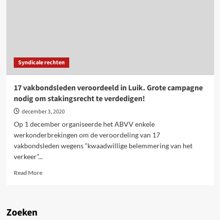
Silvio
Marra,
voormalig
delegee
Forges
de
Syndicale rechten
Clabecq
17 vakbondsleden veroordeeld in Luik. Grote campagne
nodig om stakingsrecht te verdedigen!
december 3, 2020
Op 1 december organiseerde het ABVV enkele
werkonderbrekingen om de veroordeling van 17
vakbondsleden wegens “kwaadwillige belemmering van het
verkeer”...
Read
Read More
more
about
17
vakbondsleden
Zoeken
veroordeeld