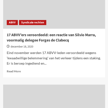
protest
ABVV
Syndicale rechten
17 ABVV’ers veroordeeld: een reactie van Silvio Marra,
voormalig delegee Forges de Clabecq
december 18, 2020
Eind november werden 17 ABVV-leden veroordeeld wegens
‘kwaadwillige belemmering’ van het verkeer tijdens een staking.
Er is beroep ingediend en...
Read
Read More
more
about
17
ABVV’ers
veroordeeld:
een
reactie
van