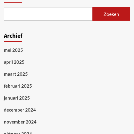
in
Luik.
Zoeken
Grote
campagne
nodig
om
Archief
stakingsrecht
te
mei 2025
verdedigen!
april 2025
maart 2025
februari 2025
januari 2025
december 2024
november 2024
oktober 2024