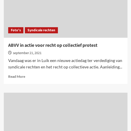
Foto's
Syndicale rechten
ABVV in actie voor recht op collectief protest
september 21, 2021
Vandaag was er in Luik een nieuwe actiedag ter verdediging van
syndicale rechten en het recht op collectieve actie. Aanleiding...
Read
Read More
more
about
ABVV
in
actie
voor
recht
op
collectief