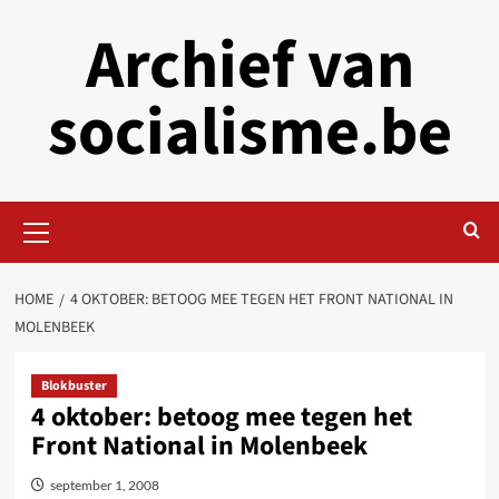
Skip
Archief van
to
content
socialisme.be
Primary
Menu
HOME
4 OKTOBER: BETOOG MEE TEGEN HET FRONT NATIONAL IN
MOLENBEEK
Blokbuster
4 oktober: betoog mee tegen het
Front National in Molenbeek
september 1, 2008