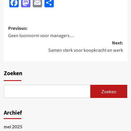
Facebook
Mastodon
Email
Delen
Post
Previous:
Geen loonnorm voor managers…
navigation
Next:
Samen sterk voor koopkracht en werk
Zoeken
Zoeken
Archief
mei 2025