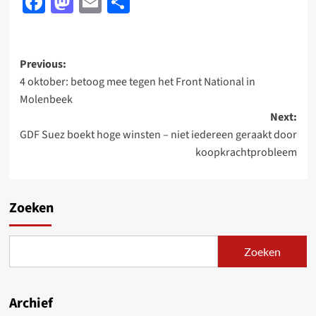
Facebook
Mastodon
Email
Delen
Post
Previous:
4 oktober: betoog mee tegen het Front National in
navigation
Molenbeek
Next:
GDF Suez boekt hoge winsten – niet iedereen geraakt door
koopkrachtprobleem
Zoeken
Zoeken
Archief