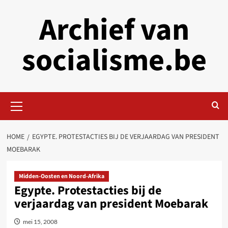
Skip
Archief van
to
content
socialisme.be
Primary
Menu
HOME
EGYPTE. PROTESTACTIES BIJ DE VERJAARDAG VAN PRESIDENT
MOEBARAK
Midden-Oosten en Noord-Afrika
Egypte. Protestacties bij de
verjaardag van president Moebarak
mei 15, 2008