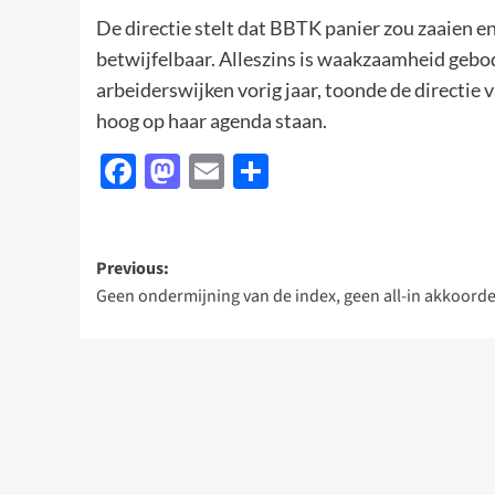
De directie stelt dat BBTK panier zou zaaien en
betwijfelbaar. Alleszins is waakzaamheid gebod
arbeiderswijken vorig jaar, toonde de directie
hoog op haar agenda staan.
Facebook
Mastodon
Email
Delen
Post
Previous:
Geen ondermijning van de index, geen all-in akkoord
navigation