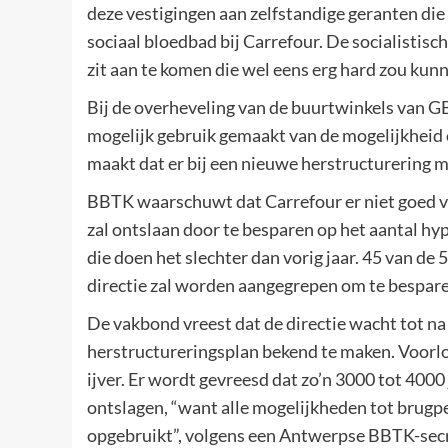
deze vestigingen aan zelfstandige geranten die
sociaal bloedbad bij Carrefour. De socialistis
zit aan te komen die wel eens erg hard zou kunn
Bij de overheveling van de buurtwinkels van G
mogelijk gebruik gemaakt van de mogelijkheid
maakt dat er bij een nieuwe herstructurering mi
BBTK waarschuwt dat Carrefour er niet goed v
zal ontslaan door te besparen op het aantal h
die doen het slechter dan vorig jaar. 45 van de
directie zal worden aangegrepen om te bespare
De vakbond vreest dat de directie wacht tot na
herstructureringsplan bekend te maken. Voorlop
ijver. Er wordt gevreesd dat zo’n 3000 tot 400
ontslagen, “want alle mogelijkheden tot brugpen
opgebruikt”, volgens een Antwerpse BBTK-secr