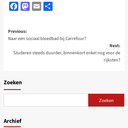
Facebook
Mastodon
Email
Delen
Post
Previous:
Naar een sociaal bloedbad bij Carrefour?
navigation
Next:
Studeren steeds duurder, binnenkort enkel nog voor de
rijksten?
Zoeken
Zoeken
Archief