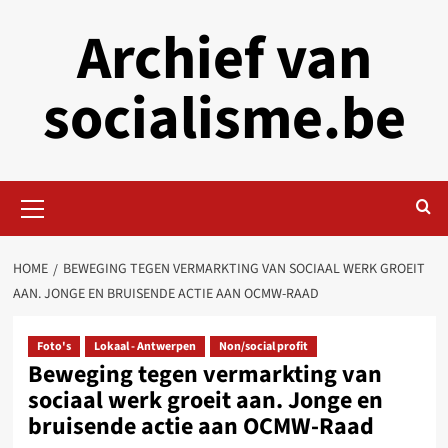
Skip
Archief van
to
content
socialisme.be
Primary
Menu
HOME
BEWEGING TEGEN VERMARKTING VAN SOCIAAL WERK GROEIT
AAN. JONGE EN BRUISENDE ACTIE AAN OCMW-RAAD
Foto's
Lokaal - Antwerpen
Non/social profit
Beweging tegen vermarkting van
sociaal werk groeit aan. Jonge en
bruisende actie aan OCMW-Raad