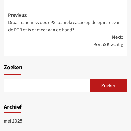
Post
Previous:
Draai naar links door PS: paniekreactie op de opmars van
navigation
de PTB of is er meer aan de hand?
Next:
Kort & Krachtig
Zoeken
Zoeken
Archief
mei 2025