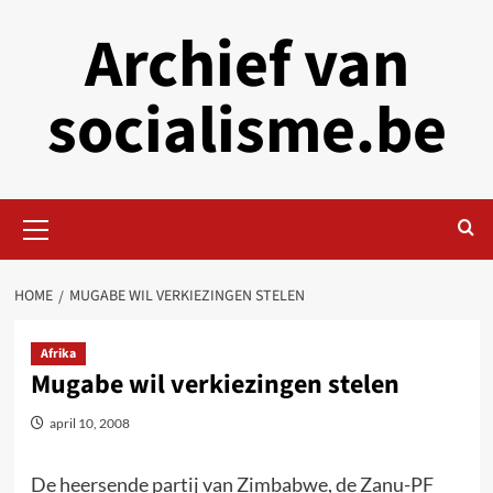
Skip
Archief van
to
content
socialisme.be
Primary
Menu
HOME
MUGABE WIL VERKIEZINGEN STELEN
Afrika
Mugabe wil verkiezingen stelen
april 10, 2008
De heersende partij van Zimbabwe, de Zanu-PF