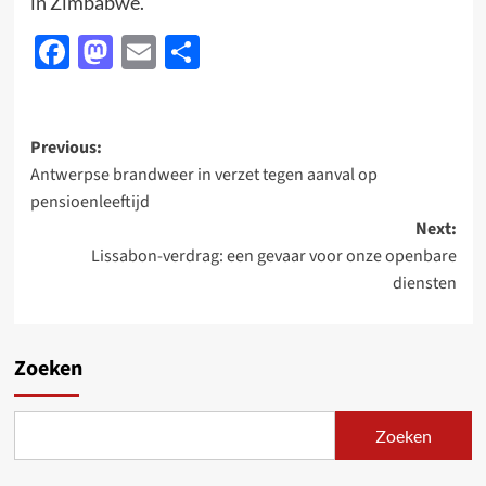
in Zimbabwe.
Facebook
Mastodon
Email
Delen
Post
Previous:
Antwerpse brandweer in verzet tegen aanval op
navigation
pensioenleeftijd
Next:
Lissabon-verdrag: een gevaar voor onze openbare
diensten
Zoeken
Zoeken