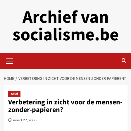
Skip
Archief van
to
content
socialisme.be
Primary
Menu
HOME
VERBETERING IN ZICHT VOOR DE MENSEN-ZONDER-PAPIEREN?
Asiel
Verbetering in zicht voor de mensen-
zonder-papieren?
maart 27, 2008