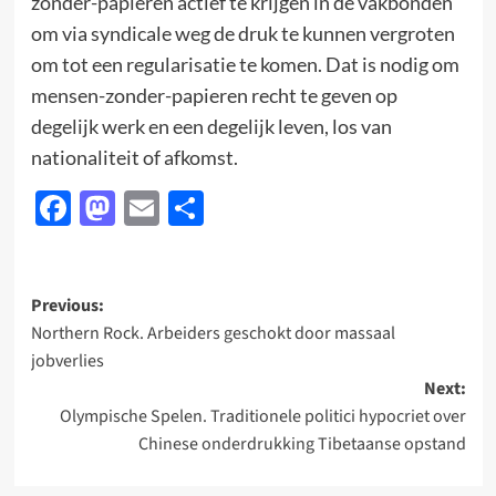
zonder-papieren actief te krijgen in de vakbonden
om via syndicale weg de druk te kunnen vergroten
om tot een regularisatie te komen. Dat is nodig om
mensen-zonder-papieren recht te geven op
degelijk werk en een degelijk leven, los van
nationaliteit of afkomst.
Facebook
Mastodon
Email
Delen
Post
Previous:
Northern Rock. Arbeiders geschokt door massaal
navigation
jobverlies
Next:
Olympische Spelen. Traditionele politici hypocriet over
Chinese onderdrukking Tibetaanse opstand