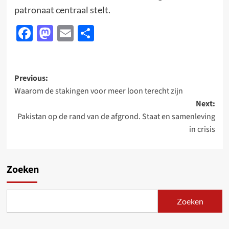
patronaat centraal stelt.
Facebook
Mastodon
Email
Delen
Post
Previous:
Waarom de stakingen voor meer loon terecht zijn
navigation
Next:
Pakistan op de rand van de afgrond. Staat en samenleving
in crisis
Zoeken
Zoeken