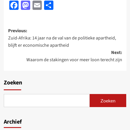
Facebook
Mastodon
Email
Delen
Post
Previous:
Zuid-Afrika: 14 jaar na de val van de politieke apartheid,
navigation
blijft er economische apartheid
Next:
Waarom de stakingen voor meer loon terecht zijn
Zoeken
Zoeken
Archief