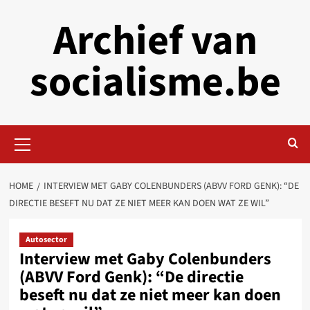
Skip
Archief van
to
content
socialisme.be
Primary
Menu
HOME
INTERVIEW MET GABY COLENBUNDERS (ABVV FORD GENK): “DE
DIRECTIE BESEFT NU DAT ZE NIET MEER KAN DOEN WAT ZE WIL”
Autosector
Interview met Gaby Colenbunders
(ABVV Ford Genk): “De directie
beseft nu dat ze niet meer kan doen