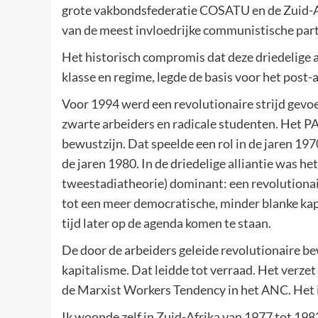
grote vakbondsfederatie COSATU en de Zuid-Af
van de meest invloedrijke communistische part
Het historisch compromis dat deze driedelige al
klasse en regime, legde de basis voor het post-
Voor 1994 werd een revolutionaire strijd gevo
zwarte arbeiders en radicale studenten. Het P
bewustzijn. Dat speelde een rol in de jaren 197
de jaren 1980. In de driedelige alliantie was h
tweestadiatheorie) dominant: een revolutionair
tot een meer democratische, minder blanke kap
tijd later op de agenda komen te staan.
De door de arbeiders geleide revolutionaire b
kapitalisme. Dat leidde tot verraad. Het verze
de Marxist Workers Tendency in het ANC. Het i
Ik woonde zelf in Zuid-Afrika van 1977 tot 198