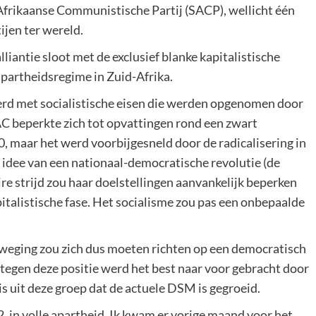
rikaanse Communistische Partij (SACP), wellicht één
ijen ter wereld.
liantie sloot met de exclusief blanke kapitalistische
apartheidsregime in Zuid-Afrika.
erd met socialistische eisen die werden opgenomen door
AC beperkte zich tot opvattingen rond een zwart
0, maar het werd voorbijgesneld door de radicalisering in
et idee van een nationaal-democratische revolutie (de
e strijd zou haar doelstellingen aanvankelijk beperken
italistische fase. Het socialisme zou pas een onbepaalde
eweging zou zich dus moeten richten op een democratisch
t tegen deze positie werd het best naar voor gebracht door
s uit deze groep dat de actuele DSM is gegroeid.
2, in volle apartheid. Ik kwam er vorige maand voor het