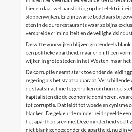
Er is echter veel dat niet veranderde na de o
hier en daar wel aansluiting op het elektricitei
sloppenwijken. Er zijn zwarte bedelaars bij zow
eten in de dure restaurants waar ze bijna exclu
verspreide criminaliteit en de veiligheidsindust
De witte voorwijken blijven grotendeels blank
een politieke apartheid, maar er blijft een vo
wijken in grote steden in het Westen, maar het
De corruptie neemt sterk toe onder de leidingg
regering als het staatsapparaat. Verschillende
de staatsmachine te gebruiken om hun doelstell
kapitalisten die de economie domineren, waar
tot corruptie. Dat leidt tot woede en cynisme 
blanken. De gekleurde minderheid speelde een s
het apartheidsregime. Deze minderheid voelt zi
niet blank genoeg onder de apartheid, nu zijn w