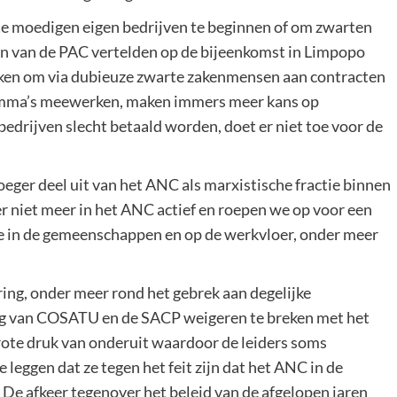
te moedigen eigen bedrijven te beginnen of om zwarten
en van de PAC vertelden op de bijeenkomst in Limpopo
iken om via dubieuze zwarte zakenmensen aan contracten
ramma’s meewerken, maken immers meer kans op
bedrijven slecht betaald worden, doet er niet toe voor de
er deel uit van het ANC als marxistische fractie binnen
er niet meer in het ANC actief en roepen we op voor een
ee in de gemeenschappen en op de werkvloer, onder meer
ing, onder meer rond het gebrek aan degelijke
ng van COSATU en de SACP weigeren te breken met het
grote druk van onderuit waardoor de leiders soms
leggen dat ze tegen het feit zijn dat het ANC in de
j. De afkeer tegenover het beleid van de afgelopen jaren