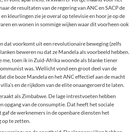
naar de resultaten van de regering van ANC en SACP de
en kleurlingen zie je overal op televisie en hoor je op de
waren en wonen in sommige wijken waar dit voorheen ook
en dat voorkomt uit een revolutionaire beweging (zelfs
 blanken beweren nu dat ze Mandela als voorbeeld hebben.
me, toen ik in Zuid-Afrika woonde als blanke tiener
communist was. Wellicht vond een groot deel van de
 dat die boze Mandela en het ANC effectief aan de macht
lla’s en de rijkdom van de elite onaangeroerd te laten.
 geraakt als Zimbabwe. De lage intrestvoeten hebben
en opgang van de consumptie. Dat heeft het sociale
et gaf de werknemers in de openbare diensten het
 op te zetten.