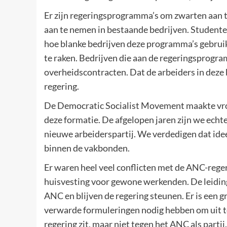
Er zijn regeringsprogramma’s om zwarten aan 
aan te nemen in bestaande bedrijven. Student
hoe blanke bedrijven deze programma’s gebru
te raken. Bedrijven die aan de regeringsprog
overheidscontracten. Dat de arbeiders in deze 
regering.
De Democratic Socialist Movement maakte vroeg
deze formatie. De afgelopen jaren zijn we echt
nieuwe arbeiderspartij. We verdedigen dat id
binnen de vakbonden.
Er waren heel veel conflicten met de ANC-reger
huisvesting voor gewone werkenden. De leidi
ANC en blijven de regering steunen. Er is een 
verwarde formuleringen nodig hebben om uit te 
regering zit, maar niet tegen het ANC als parti