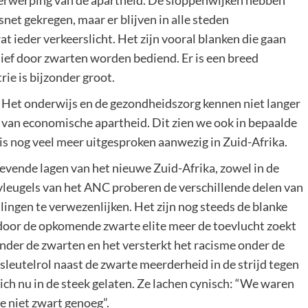
mverwerping van de apartheid. De sloppenwijken hebben
tsnet gekregen, maar er blijven in alle steden
at ieder verkeerslicht. Het zijn vooral blanken die gaan
sief door zwarten worden bediend. Er is een breed
rie is bijzonder groot.
. Het onderwijs en de gezondheidszorg kennen niet langer
rm van economische apartheid. Dit zien we ook in bepaalde
 is nog veel meer uitgesproken aanwezig in Zuid-Afrika.
evende lagen van het nieuwe Zuid-Afrika, zowel in de
 vleugels van het ANC proberen de verschillende delen van
ingen te verwezenlijken. Het zijn nog steeds de blanke
door de opkomende zwarte elite meer de toevlucht zoekt
onder de zwarten en het versterkt het racisme onder de
leutelrol naast de zwarte meerderheid in de strijd tegen
ch nu in de steek gelaten. Ze lachen cynisch: “We waren
e niet zwart genoeg”.