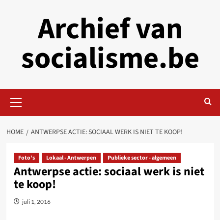
Skip
Archief van
to
content
socialisme.be
Primary
Menu
HOME
ANTWERPSE ACTIE: SOCIAAL WERK IS NIET TE KOOP!
Foto's
Lokaal - Antwerpen
Publieke sector - algemeen
Antwerpse actie: sociaal werk is niet
te koop!
juli 1, 2016