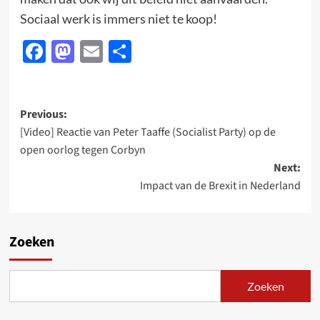
Sociaal werk is immers niet te koop!
Facebook
Mastodon
Email
Delen
Post
Previous:
[Video] Reactie van Peter Taaffe (Socialist Party) op de
navigation
open oorlog tegen Corbyn
Next:
Impact van de Brexit in Nederland
Zoeken
Zoeken