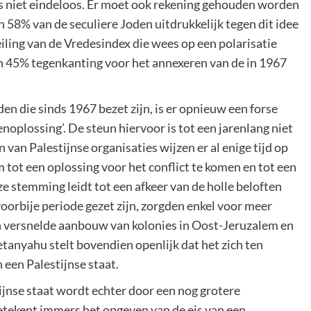
is niet eindeloos. Er moet ook rekening gehouden worden
 58% van de seculiere Joden uitdrukkelijk tegen dit idee
peiling van de Vredesindex die wees op een polarisatie
n 45% tegenkanting voor het annexeren van de in 1967
den die sinds 1967 bezet zijn, is er opnieuw een forse
oplossing’. De steun hiervoor is tot een jarenlang niet
van Palestijnse organisaties wijzen er al enige tijd op
 tot een oplossing voor het conflict te komen en tot een
e stemming leidt tot een afkeer van de holle beloften
 voorbije periode gezet zijn, zorgden enkel voor meer
 versnelde aanbouw van kolonies in Oost-Jeruzalem en
tanyahu stelt bovendien openlijk dat het zich ten
n een Palestijnse staat.
tijnse staat wordt echter door een nog grotere
etekent immers het opgeven van de eis van een