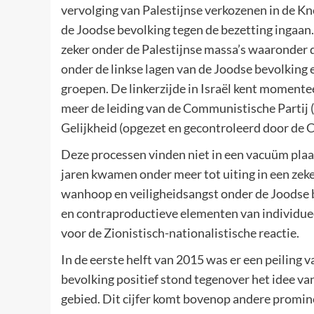
vervolging van Palestijnse verkozenen in de Kne
de Joodse bevolking tegen de bezetting ingaan. 
zeker onder de Palestijnse massa’s waaronder d
onder de linkse lagen van de Joodse bevolking 
groepen. De linkerzijde in Israël kent momenteel 
meer de leiding van de Communistische Partij 
Gelijkheid (opgezet en gecontroleerd door de C
Deze processen vinden niet in een vacuüm plaat
jaren kwamen onder meer tot uiting in een zek
wanhoop en veiligheidsangst onder de Joodse
en contraproductieve elementen van individueel
voor de Zionistisch-nationalistische reactie.
In de eerste helft van 2015 was er een peiling
bevolking positief stond tegenover het idee van
gebied. Dit cijfer komt bovenop andere promi