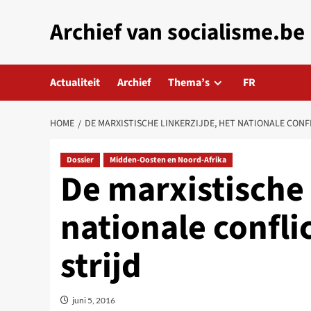
Skip
Archief van socialisme.be
to
content
Actualiteit
Archief
Thema’s
FR
HOME
DE MARXISTISCHE LINKERZIJDE, HET NATIONALE CONFL
Dossier
Midden-Oosten en Noord-Afrika
De marxistische 
nationale confli
strijd
juni 5, 2016