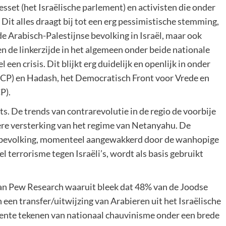
sset (het Israëlische parlement) en activisten die onder
Dit alles draagt bij tot een erg pessimistische stemming,
e Arabisch-Palestijnse bevolking in Israël, maar ook
en de linkerzijde in het algemeen onder beide nationale
een crisis. Dit blijkt erg duidelijk en openlijk in onder
(CP) en Hadash, het Democratisch Front voor Vrede en
P).
s. De trends van contrarevolutie in de regio de voorbije
ere versterking van het regime van Netanyahu. De
 bevolking, momenteel aangewakkerd door de wanhopige
 terrorisme tegen Israëli’s, wordt als basis gebruikt
 van Pew Research waaruit bleek dat 48% van de Joodse
 een transfer/uitwijzing van Arabieren uit het Israëlische
nente tekenen van nationaal chauvinisme onder een brede