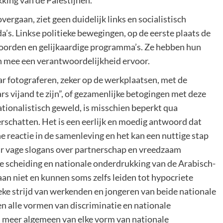
king van de Palestijnen.
overgaan, ziet geen duidelijk links en socialistisch
a’s. Linkse politieke bewegingen, op de eerste plaats de
koorden en gelijkaardige programma’s. Ze hebben hun
en mee een verantwoordelijkheid ervoor.
r fotograferen, zeker op de werkplaatsen, met de
 vijand te zijn”, of gezamenlijke betogingen met deze
ationalistisch geweld, is misschien beperkt qua
schatten. Het is een eerlijk en moedig antwoord dat
e reactie in de samenleving en het kan een nuttige stap
aar vage slogans over partnerschap en vreedzaam
le scheiding en nationale onderdrukking van de Arabisch-
aan niet en kunnen soms zelfs leiden tot hypocriete
eke strijd van werkenden en jongeren van beide nationale
n alle vormen van discriminatie en nationale
n meer algemeen van elke vorm van nationale