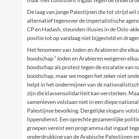
maar niet consistent ingaat tegen de onderdruk
De laag van jonge Palestijnen die tot strijd wil 
alternatief tegenover de imperialistische agend
CP en Hadash, steunden illusies in de Oslo-ak
positie tot op vandaag niet bijgesteld en drag
Het fenomeen van Joden en Arabieren die elkaa
boodschap “Joden en Arabieren weigeren elkaars
boodschap als protest tegen de escalatie van n
boodschap, maar we mogen het zeker niet onder
helpt in het ondermijnen van de nationalistisch
zijn die klassensolidariteit kan versterken. M
samenleven volstaan niet in een diepe nationa
Palestijnse bevolking. Dergelijke slogans volst
lippendienst. Een oprechte gezamenlijke politi
groepen vereist een programma dat ingaat tege
onderdrukking van de Arabische Palestijnen e