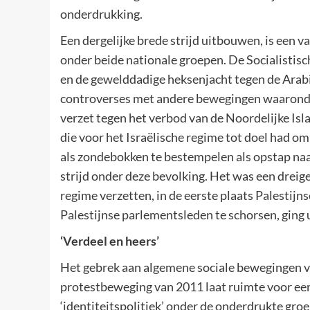
onderdrukking.
Een dergelijke brede strijd uitbouwen, is een va
onder beide nationale groepen. De Socialistisc
en de gewelddadige heksenjacht tegen de Arabisc
controverses met andere bewegingen waaronder
verzet tegen het verbod van de Noordelijke Isl
die voor het Israëlische regime tot doel had om
als zondebokken te bestempelen als opstap naar
strijd onder deze bevolking. Het was een dreig
regime verzetten, in de eerste plaats Palestijn
Palestijnse parlementsleden te schorsen, ging u
‘Verdeel en heers’
Het gebrek aan algemene sociale bewegingen va
protestbeweging van 2011 laat ruimte voor een
‘identiteitspolitiek’ onder de onderdrukte gro