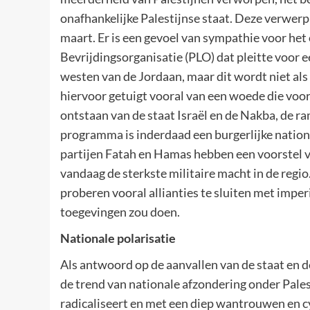
onafhankelijke Palestijnse staat. Deze verwerpi
maart. Er is een gevoel van sympathie voor he
Bevrijdingsorganisatie (PLO) dat pleitte voor e
westen van de Jordaan, maar dit wordt niet al
hiervoor getuigt vooral van een woede die voo
ontstaan van de staat Israël en de Nakba, de ra
programma is inderdaad een burgerlijke nationa
partijen Fatah en Hamas hebben een voorstel van
vandaag de sterkste militaire macht in de regio
proberen vooral allianties te sluiten met imper
toegevingen zou doen.
Nationale polarisatie
Als antwoord op de aanvallen van de staat en de
de trend van nationale afzondering onder Palesti
radicaliseert en met een diep wantrouwen en cy