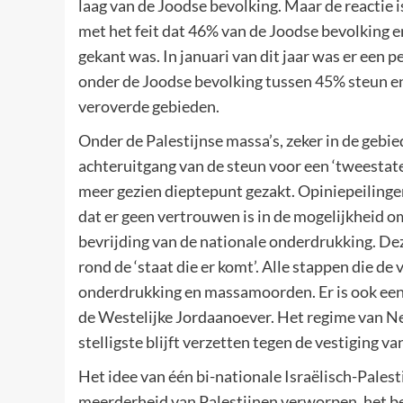
laag van de Joodse bevolking. Maar de reactie 
met het feit dat 46% van de Joodse bevolking en
gekant was. In januari van dit jaar was er een 
onder de Joodse bevolking tussen 45% steun e
veroverde gebieden.
Onder de Palestijnse massa’s, zeker in de gebie
achteruitgang van de steun voor een ‘tweestaten
meer gezien dieptepunt gezakt. Opiniepeilingen 
dat er geen vertrouwen is in de mogelijkheid om
bevrijding van de nationale onderdrukking. Dez
rond de ‘staat die er komt’. Alle stappen die de
onderdrukking en massamoorden. Er is ook een
de Westelijke Jordaanoever. Het regime van Ne
stelligste blijft verzetten tegen de vestiging va
Het idee van één bi-nationale Israëlisch-Pales
meerderheid van Palestijnen verworpen, het b