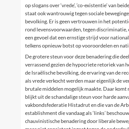
op slogans over ‘vrede’, ‘co-existentie’ van beid
staat ook wantrouwig tegen sociale beweging
bevolking. Er is geen vertrouwen in het potent
rond levensvoorwaarden, tegen discriminatie, 
een gevoel dat een ernstige strijd voor national
telkens opnieuw botst op vooroordelen en nat
De grotere steun voor deze benadering die deels
verrassend gezien de hypocriete retoriek van he
de Israëlische bevolking, de ervaring van de r
als vrede verkocht werden maar eigenlijk de v
brutale middelen mogelijk maakte. Daar komt n
blijkt uit de schandalige steun voor harde aanv
vakbondsfederatie Histadrut en die van de Arbe
establishment die vandaag als ‘links’ beschou
chauvinistische benadering door liberale beweg