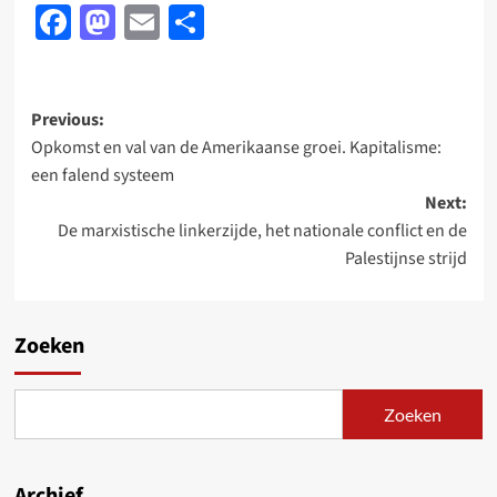
Facebook
Mastodon
Email
Delen
Post
Previous:
Opkomst en val van de Amerikaanse groei. Kapitalisme:
navigation
een falend systeem
Next:
De marxistische linkerzijde, het nationale conflict en de
Palestijnse strijd
Zoeken
Zoeken
Archief