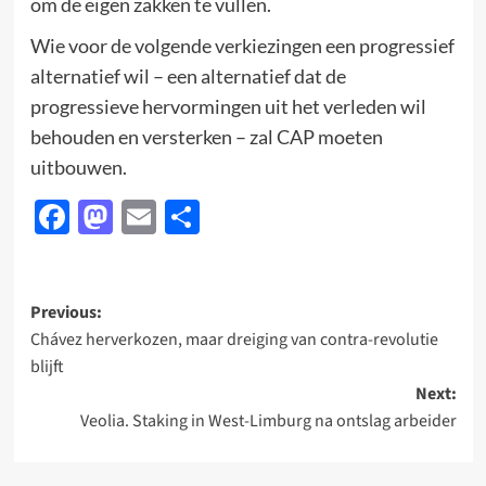
om de eigen zakken te vullen.
Wie voor de volgende verkiezingen een progressief
alternatief wil – een alternatief dat de
progressieve hervormingen uit het verleden wil
behouden en versterken – zal CAP moeten
uitbouwen.
Facebook
Mastodon
Email
Delen
Post
Previous:
Chávez herverkozen, maar dreiging van contra-revolutie
navigation
blijft
Next:
Veolia. Staking in West-Limburg na ontslag arbeider