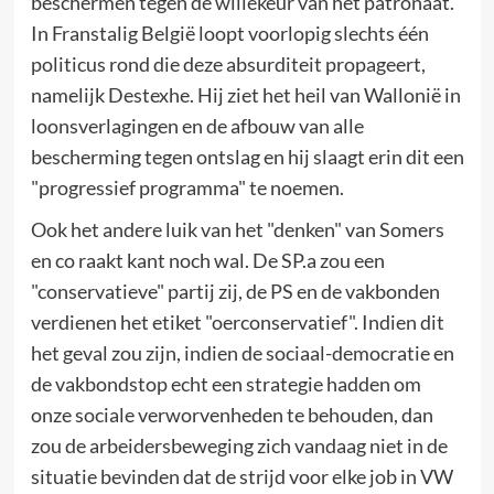
beschermen tegen de willekeur van het patronaat.
In Franstalig België loopt voorlopig slechts één
politicus rond die deze absurditeit propageert,
namelijk Destexhe. Hij ziet het heil van Wallonië in
loonsverlagingen en de afbouw van alle
bescherming tegen ontslag en hij slaagt erin dit een
"progressief programma" te noemen.
Ook het andere luik van het "denken" van Somers
en co raakt kant noch wal. De SP.a zou een
"conservatieve" partij zij, de PS en de vakbonden
verdienen het etiket "oerconservatief". Indien dit
het geval zou zijn, indien de sociaal-democratie en
de vakbondstop echt een strategie hadden om
onze sociale verworvenheden te behouden, dan
zou de arbeidersbeweging zich vandaag niet in de
situatie bevinden dat de strijd voor elke job in VW