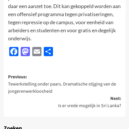
daar een aanzet toe. Dit kan gekoppeld worden aan
een offensief programma tegen privatiseringen,
tegen repressie op de campus, voor eenheid van
arbeiders en studenten en voor gratis en degelijk
onderwijs.
Facebook
Mastodon
Email
Delen
Post
Previous:
Tewerkstelling onder paars. Dramatische stijging van de
navigation
jongerenwerkloosheid
Next:
Is er vrede mogelijk in Sri Lanka?
Zoeken