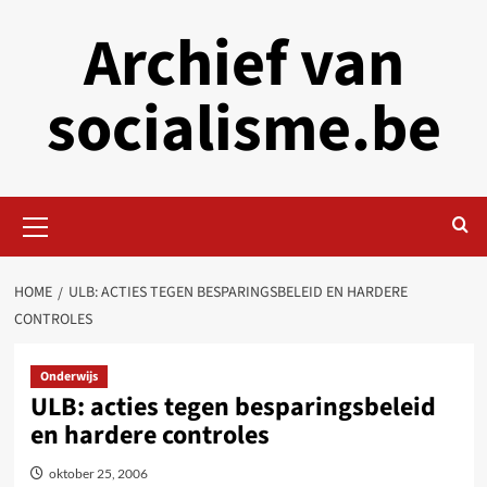
Skip
Archief van
to
content
socialisme.be
Primary
Menu
HOME
ULB: ACTIES TEGEN BESPARINGSBELEID EN HARDERE
CONTROLES
Onderwijs
ULB: acties tegen besparingsbeleid
en hardere controles
oktober 25, 2006