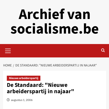
Skip
Archief van
to
content
socialisme.be
Primary
Menu
HOME
DE STANDAARD: "NIEUWE ARBEIDERSPARTIJ IN NAJAAR"
Nieuwe arbeiderspartij
De Standaard: "Nieuwe
arbeiderspartij in najaar"
augustus 1, 2006