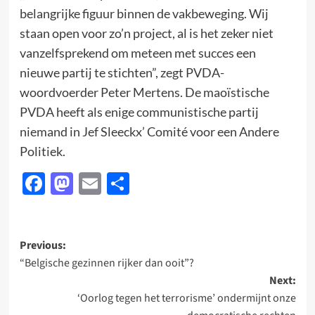
belangrijke figuur binnen de vakbeweging. Wij
staan open voor zo’n project, al is het zeker niet
vanzelfsprekend om meteen met succes een
nieuwe partij te stichten”, zegt PVDA-
woordvoerder Peter Mertens. De maoïstische
PVDA heeft als enige communistische partij
niemand in Jef Sleeckx’ Comité voor een Andere
Politiek.
Facebook
Mastodon
Email
Delen
Post
Previous:
“Belgische gezinnen rijker dan ooit”?
navigation
Next:
‘Oorlog tegen het terrorisme’ ondermijnt onze