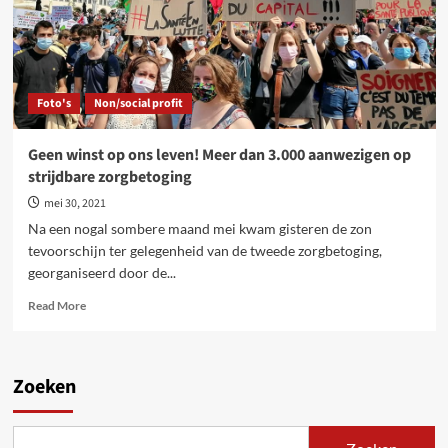
Foto's
Non/social profit
Geen winst op ons leven! Meer dan 3.000 aanwezigen op
strijdbare zorgbetoging
mei 30, 2021
Na een nogal sombere maand mei kwam gisteren de zon
tevoorschijn ter gelegenheid van de tweede zorgbetoging,
georganiseerd door de...
Read
Read More
more
about
Geen
winst
Zoeken
op
ons
leven!