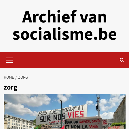
Skip
Archief van
to
content
socialisme.be
Primary
Menu
HOME
ZORG
zorg