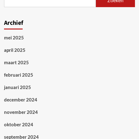
Zoeken
Meer
dan
3.000
aanwezigen
Archief
op
strijdbare
mei 2025
zorgbetoging
april 2025
maart 2025
februari 2025
januari 2025
december 2024
november 2024
oktober 2024
september 2024