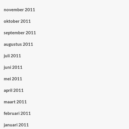
november 2011
oktober 2011
september 2011
augustus 2011
juli 2011
juni 2011
mei 2011
april 2011
maart 2011
februari 2011
januari 2011