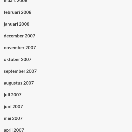
maart 2008
februari 2008
januari 2008
december 2007
november 2007
oktober 2007
september 2007
augustus 2007
juli 2007
juni 2007
mei 2007
april 2007