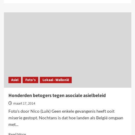
more
about
Betoging
tegen
gesloten
centrum
van
Vottem.
Neen
aan
staatsracisme!
Asiel
Foto's
Lokaal - Wallonië
Honderden betogers tegen asociale asielbeleid
maart 17, 2014
Foto's door Nico (Luik) Geen enkele gevangenis heeft ooit
miserie gestopt. Nochtans is dat hoe landen als België omgaan
met...
Read
Read More