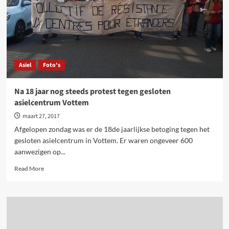
tegen
gesloten
centrum
Vottem
Asiel
Foto's
Na 18 jaar nog steeds protest tegen gesloten
asielcentrum Vottem
maart 27, 2017
Afgelopen zondag was er de 18de jaarlijkse betoging tegen het
gesloten asielcentrum in Vottem. Er waren ongeveer 600
aanwezigen op...
Read
Read More
more
about
Na
18
jaar
nog