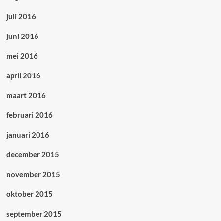
juli 2016
juni 2016
mei 2016
april 2016
maart 2016
februari 2016
januari 2016
december 2015
november 2015
oktober 2015
september 2015