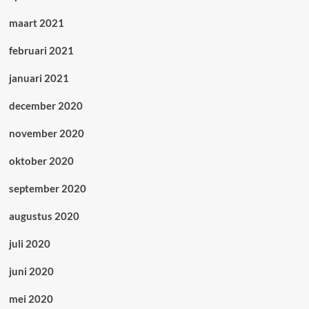
maart 2021
februari 2021
januari 2021
december 2020
november 2020
oktober 2020
september 2020
augustus 2020
juli 2020
juni 2020
mei 2020