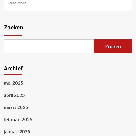
Read
Read More
more
about
Vottem.
De
Zoeken
kapitalistische
logica
uitwijzen,
Zoeken
niet
de
slachtoffers
ervan!
Archief
mei 2025
april 2025
maart 2025
februari 2025
januari 2025