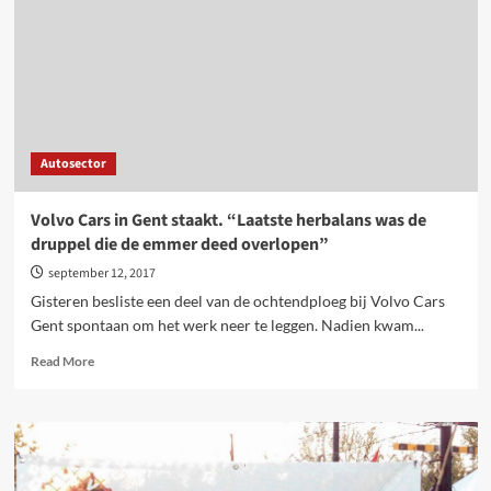
toch
terug
aan
de
slag.
Voorbode
op
Autosector
nieuwe
conflicten?
Volvo Cars in Gent staakt. “Laatste herbalans was de
druppel die de emmer deed overlopen”
september 12, 2017
Gisteren besliste een deel van de ochtendploeg bij Volvo Cars
Gent spontaan om het werk neer te leggen. Nadien kwam...
Read
Read More
more
about
Volvo
Cars
in
Gent