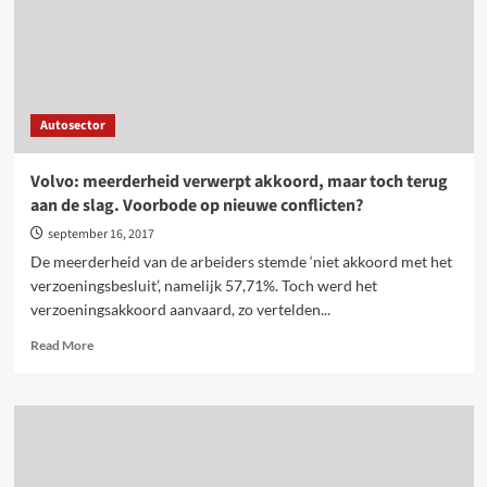
in
Assenede
Autosector
Volvo: meerderheid verwerpt akkoord, maar toch terug
aan de slag. Voorbode op nieuwe conflicten?
september 16, 2017
De meerderheid van de arbeiders stemde ‘niet akkoord met het
verzoeningsbesluit’, namelijk 57,71%. Toch werd het
verzoeningsakkoord aanvaard, zo vertelden...
Read
Read More
more
about
Volvo:
meerderheid
verwerpt
akkoord,
maar