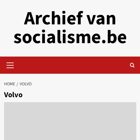
Skip
Archief van
to
content
socialisme.be
Primary
Menu
HOME
VOLVO
Volvo