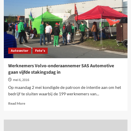
SAS
Automotive
levert
degelijk
sociaal
plan
op,
maar
jobs
Autosector
Foto's
verdwijnen
Werknemers Volvo-onderaannemer SAS Automotive
gaan vijfde stakingsdag in
mei 6, 2016
Op maandag 2 mei kondigde de patroon de intentie aan om het
bedrijf te sluiten waarbij de 199 werknemers van...
Read
Read More
more
about
Werknemers
Volvo-
onderaannemer