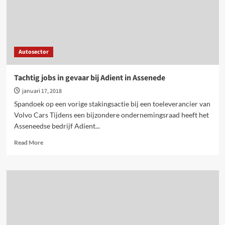
Autosector
Tachtig jobs in gevaar bij Adient in Assenede
januari 17, 2018
Spandoek op een vorige stakingsactie bij een toeleverancier van
Volvo Cars Tijdens een bijzondere ondernemingsraad heeft het
Asseneedse bedrijf Adient...
Read
Read More
more
about
Tachtig
jobs
in
gevaar
bij
Adient