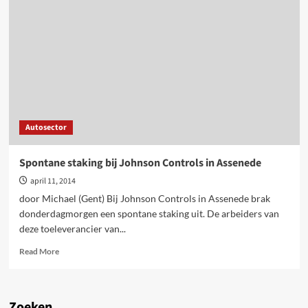
SAS
Automotive
gaan
vijfde
stakingsdag
in
Autosector
Spontane staking bij Johnson Controls in Assenede
april 11, 2014
door Michael (Gent) Bij Johnson Controls in Assenede brak
donderdagmorgen een spontane staking uit. De arbeiders van
deze toeleverancier van...
Read
Read More
more
about
Spontane
staking
Zoeken