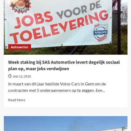
staakt.
“Laatste
herbalans
was
de
druppel
die
de
Autosector
emmer
deed
overlopen”
Week staking bij SAS Automotive levert degelijk sociaal
plan op, maar jobs verdwijnen
mei 12, 2016
In maart van dit jaar besliste Volvo Cars in Gent om de
contracten met 5 onderaannemers op te zeggen. Een...
Read
Read More
more
about
Week
staking
bij