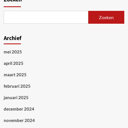
bij
Johnson
Controls
Zoeken
in
Assenede
Archief
mei 2025
april 2025
maart 2025
februari 2025
januari 2025
december 2024
november 2024