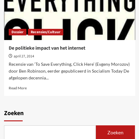
Dossier
Recensies/Cultuur
De politieke impact van het internet
april 27, 2014
Recensie van ‘To Save Everything, Click Here’ (Evgeny Morozov)
door Ben Robinson, eerder gepubliceerd in Socialism Today De
afgelopen decennia...
Read
Read More
more
about
De
politieke
Zoeken
impact
van
het
Zoeken
internet