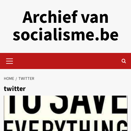
Skip
Archief van
to
content
socialisme.be
Primary
Menu
HOME
TWITTER
twitter