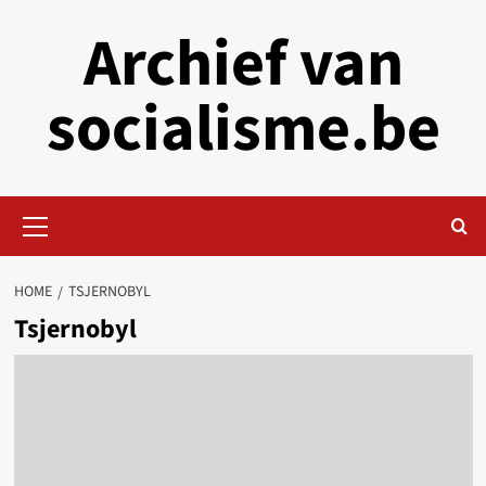
Skip
Archief van
to
content
socialisme.be
Primary
Menu
HOME
TSJERNOBYL
Tsjernobyl