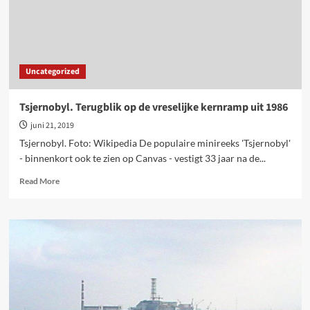
Uncategorized
Tsjernobyl. Terugblik op de vreselijke kernramp uit 1986
juni 21, 2019
Tsjernobyl. Foto: Wikipedia De populaire minireeks 'Tsjernobyl'
- binnenkort ook te zien op Canvas - vestigt 33 jaar na de...
Read
Read More
more
about
Tsjernobyl.
Terugblik
op
de
vreselijke
kernramp
uit