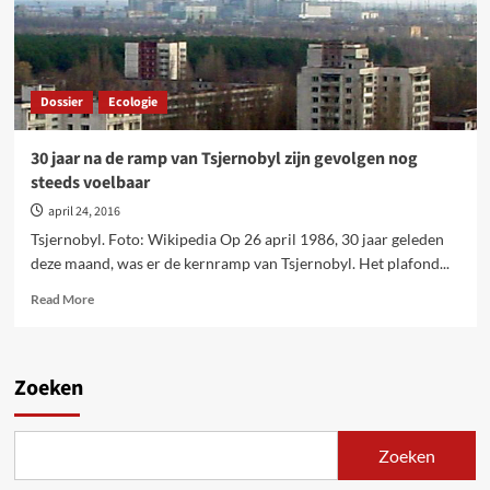
1986
Dossier
Ecologie
30 jaar na de ramp van Tsjernobyl zijn gevolgen nog
steeds voelbaar
april 24, 2016
Tsjernobyl. Foto: Wikipedia Op 26 april 1986, 30 jaar geleden
deze maand, was er de kernramp van Tsjernobyl. Het plafond...
Read
Read More
more
about
30
jaar
Zoeken
na
de
ramp
Zoeken
van
Tsjernobyl