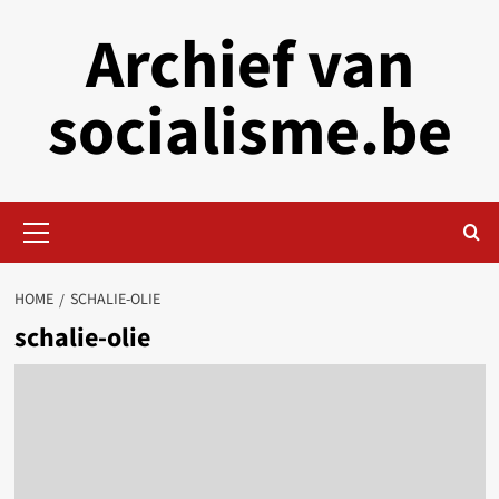
Skip
Archief van
to
content
socialisme.be
Primary
Menu
HOME
SCHALIE-OLIE
schalie-olie