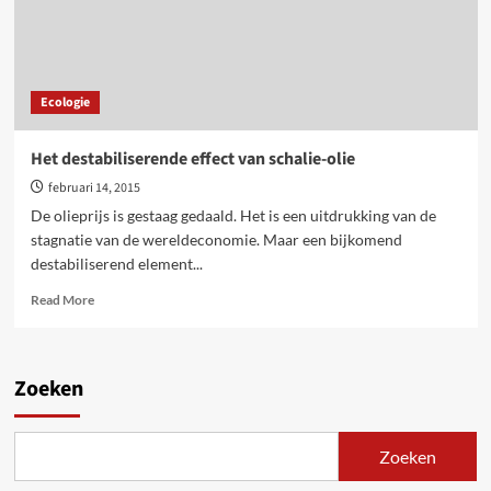
Rock
(VS)
Ecologie
Het destabiliserende effect van schalie-olie
februari 14, 2015
De olieprijs is gestaag gedaald. Het is een uitdrukking van de
stagnatie van de wereldeconomie. Maar een bijkomend
destabiliserend element...
Read
Read More
more
about
Het
destabiliserende
Zoeken
effect
van
schalie-
Zoeken
olie