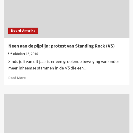
Noord-Amerika
Neen aan de pijplijn: protest van Standing Rock (VS)
oktober 15, 2016
Sinds juli van dit jaar is er een groeiende beweging van onder
meer inheemse stammen in de VS die een...
Read
Read More
more
about
Neen
aan
de
pijplijn:
protest
van
Standing