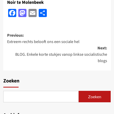
Noir te Molenbeek
Facebook
Mastodon
Email
Delen
Post
Previous:
Extreem-rechts belooft ons een sociale hel
navigation
Next:
BLOG. Enkele korte stukjes vanop linkse socialistische
blogs
Zoeken
Zoeken