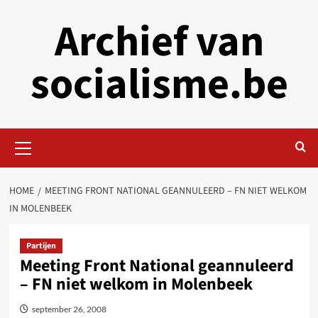
Skip
Archief van
to
content
socialisme.be
Primary
Menu
HOME
MEETING FRONT NATIONAL GEANNULEERD – FN NIET WELKOM
IN MOLENBEEK
Partijen
Meeting Front National geannuleerd
– FN niet welkom in Molenbeek
september 26, 2008