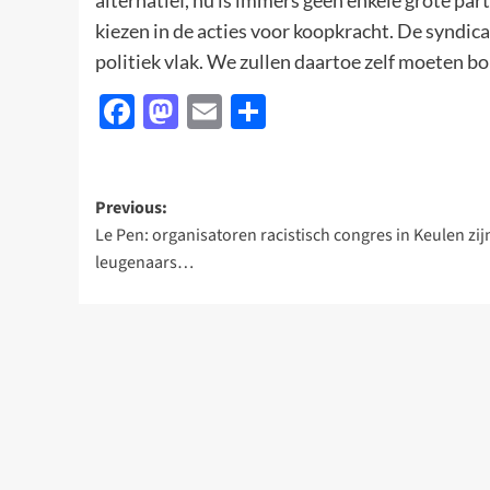
alternatief, nu is immers geen enkele grote pa
kiezen in de acties voor koopkracht. De syndic
politiek vlak. We zullen daartoe zelf moeten bo
Facebook
Mastodon
Email
Delen
Post
Previous:
Le Pen: organisatoren racistisch congres in Keulen zij
navigation
leugenaars…