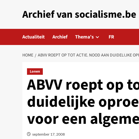
Skip
Archief van socialisme.be
to
content
Actualiteit
Archief
Thema’s
FR
HOME
ABVV ROEPT OP TOT ACTIE. NOOD AAN DUIDELIJKE O
Lonen
ABVV roept op to
duidelijke opro
voor een algeme
september 17, 2008