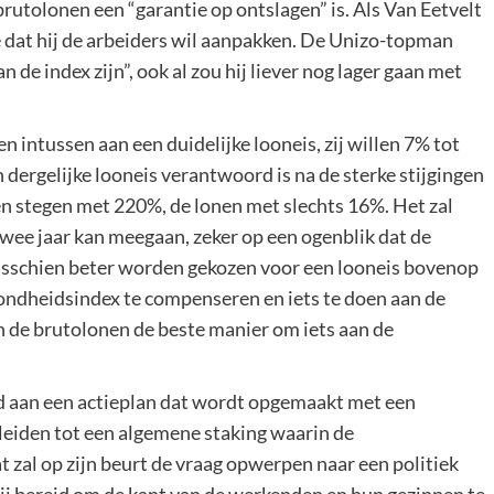
brutolonen een “garantie op ontslagen” is. Als Van Eetvelt
e dat hij de arbeiders wil aanpakken. De Unizo-topman
de index zijn”, ook al zou hij liever nog lager gaan met
n intussen aan een duidelijke looneis, zij willen 7% tot
 dergelijke looneis verantwoord is na de sterke stijgingen
ten stegen met 220%, de lonen met slechts 16%. Het zal
twee jaar kan meegaan, zeker op een ogenblik dat de
 misschien beter worden gekozen voor een looneis bovenop
ondheidsindex te compenseren en iets te doen aan de
an de brutolonen de beste manier om iets aan de
ld aan een actieplan dat wordt opgemaakt met een
leiden tot een algemene staking waarin de
t zal op zijn beurt de vraag opwerpen naar een politiek