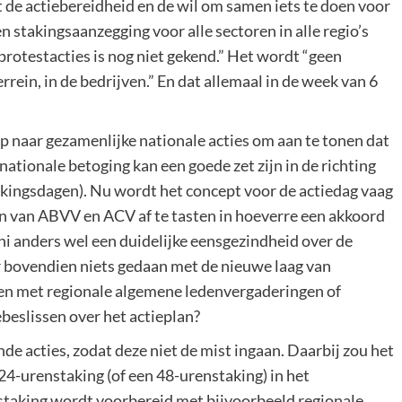
de actiebereidheid en de wil om samen iets te doen voor
stakingsaanzegging voor alle sectoren in alle regio’s
protestacties is nog niet gekend.” Het wordt “geen
rrein, in de bedrijven.” En dat allemaal in de week van 6
ep naar gezamenlijke nationale acties om aan te tonen dat
ationale betoging kan een goede zet zijn in de richting
akingsdagen). Nu wordt het concept voor de actiedag vaag
 van ABVV en ACV af te tasten in hoeverre een akkoord
juni anders wel een duidelijke eensgezindheid over de
 bovendien niets gedaan met de nieuwe laag van
ken met regionale algemene ledenvergaderingen of
beslissen over het actieplan?
nde acties, zodat deze niet de mist ingaan. Daarbij zou het
24-urenstaking (of een 48-urenstaking) in het
 staking wordt voorbereid met bijvoorbeeld regionale