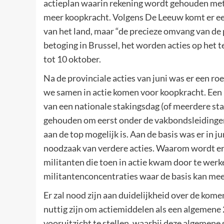
actieplan waarin rekening wordt gehouden met 
meer koopkracht. Volgens De Leeuw komt er een 
van het land, maar “de precieze omvang van de 
betoging in Brussel, het worden acties op het te
tot 10 oktober.
Na de provinciale acties van juni was er een ro
we samen in actie komen voor koopkracht. Een n
van een nationale stakingsdag (of meerdere st
gehouden om eerst onder de vakbondsleidingen
aan de top mogelijk is. Aan de basis was er in 
noodzaak van verdere acties. Waarom wordt er
militanten die toen in actie kwam door te wer
militantenconcentraties waar de basis kan mee
Er zal nood zijn aan duidelijkheid over de kome
nuttig zijn om actiemiddelen als een algemene 
vooruitzicht te stellen, waarbij deze algemene