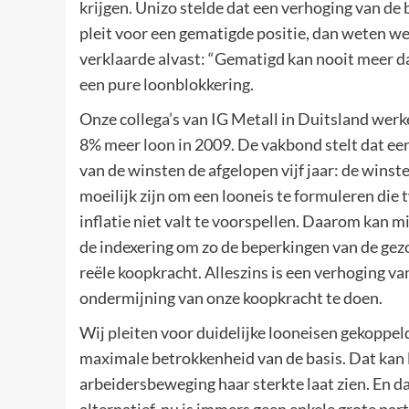
krijgen. Unizo stelde dat een verhoging van de 
pleit voor een gematigde positie, dan weten w
verklaarde alvast: “Gematigd kan nooit meer dan 
een pure loonblokkering.
Onze collega’s van IG Metall in Duitsland werke
8% meer loon in 2009. De vakbond stelt dat een
van de winsten de afgelopen vijf jaar: de wins
moeilijk zijn om een looneis te formuleren die 
inflatie niet valt te voorspellen. Daarom kan
de indexering om zo de beperkingen van de gez
reële koopkracht. Alleszins is een verhoging v
ondermijning van onze koopkracht te doen.
Wij pleiten voor duidelijke looneisen gekoppe
maximale betrokkenheid van de basis. Dat kan 
arbeidersbeweging haar sterkte laat zien. En da