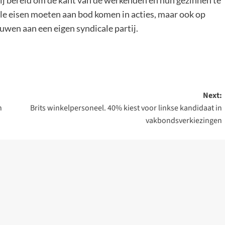
rtij bereid om de kant van de werkenden en hun gezinnen te
ale eisen moeten aan bod komen in acties, maar ook op
uwen aan een eigen syndicale partij.
Next:
n
Brits winkelpersoneel. 40% kiest voor linkse kandidaat in
vakbondsverkiezingen