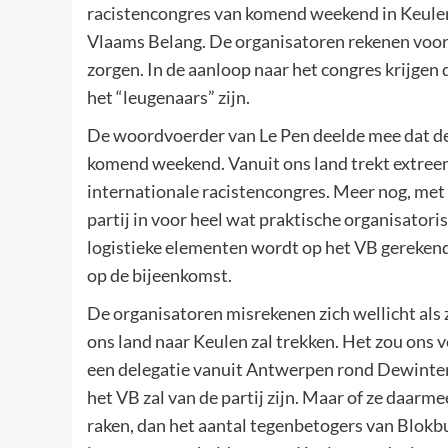
racistencongres van komend weekend in Keulen
Vlaams Belang. De organisatoren rekenen voora
zorgen. In de aanloop naar het congres krijgen 
het “leugenaars” zijn.
De woordvoerder van Le Pen deelde mee dat de
komend weekend. Vanuit ons land trekt extreem
internationale racistencongres. Meer nog, met 
partij in voor heel wat praktische organisatori
logistieke elementen wordt op het VB gereken
op de bijeenkomst.
De organisatoren misrekenen zich wellicht als
ons land naar Keulen zal trekken. Het zou ons v
een delegatie vanuit Antwerpen rond Dewinter
het VB zal van de partij zijn. Maar of ze daar
raken, dan het aantal tegenbetogers van Blokbu