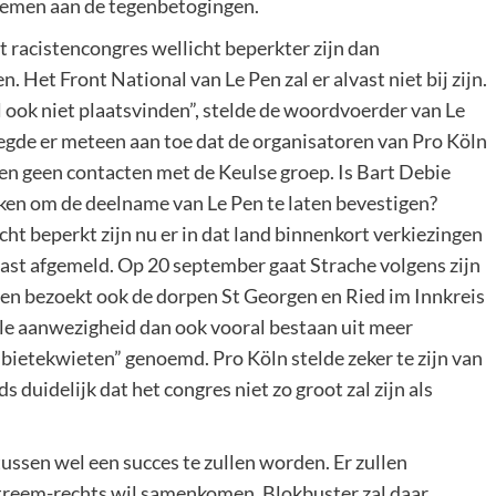
 nemen aan de tegenbetogingen.
t racistencongres wellicht beperkter zijn dan
Het Front National van Le Pen zal er alvast niet bij zijn.
 ook niet plaatsvinden”, stelde de woordvoerder van Le
oegde er meteen aan toe dat de organisatoren van Pro Köln
gen geen contacten met de Keulse groep. Is Bart Debie
eken om de deelname van Le Pen te laten bevestigen?
ht beperkt zijn nu er in dat land binnenkort verkiezingen
vast afgemeld. Op 20 september gaat Strache volgens zijn
t en bezoekt ook de dorpen St Georgen en Ried im Innkreis
ale aanwezigheid dan ook vooral bestaan uit meer
bietekwieten” genoemd. Pro Köln stelde zeker te zijn van
duidelijk dat het congres niet zo groot zal zijn als
ssen wel een succes te zullen worden. Er zullen
xtreem-rechts wil samenkomen. Blokbuster zal daar