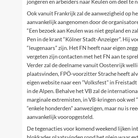
jongeren en arbeiders naar Keulen om deel te
Ook vanuit Frankrijk zal de aanwezigheid op he
aanvankelijk aangenomen door de organisatoren. 
“Een bezoek aan Keulen was niet gepland en zal
Pen in de krant “Kölner Stadt-Anzeiger”. Hij v
“leugenaars” zijn. Het FN heeft naar eigen zeg
vergeten zijn contacten met het FN aan te spr
Verder zal de deelname vanuit Oostenrijk wellic
plaatsvinden, FPÖ-voorzitter Strache heeft al
eigen website naar een "Volksfest" in Freistad
in de Alpen. Behalve het VB zal de internation
marginale extremisten, in VB-kringen ook wel “
“enkele honderden” aanwezigen, maar nu is reeds 
aanvankelijk vooropgesteld.
De tegenacties voor komend weekend lijken intu
blokkades plaatsvinden rond het plein waar e