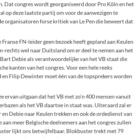
. Dat congres wordt georganiseerd door Pro Köln en het
l op deze laatste partij om voor de aanwezigen te
de organisatoren forse kritiek van Le Pen die beweert dat
 Franse FN-leider geen bezoek heeft gepland aan Keulen
-rechts wel naar Duitsland om er deel te nemen aan het
Bart Debie als verantwoordelijke van het VB staat die
sche kanten van het congres. Voor een hele reeks
d en Filip Dewinter moet één van de topsprekers worden
 ze ervan uitgaan dat het VB met zo’n 400 mensen vanuit
erbazen als het VB daartoe in staat was. Uiteraard zal er
 en Debie naar Keulen trekken en ook de ordedienst van
mee aan meer Belgische deelnemers aan het congres zullen
ster lijkt ons betwijfelbaar. Blokbuster trekt met 79