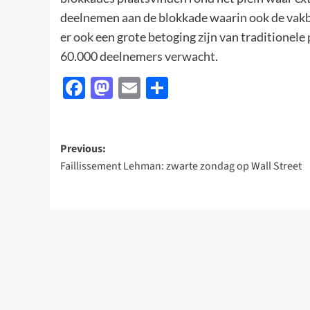
deelnemen aan de blokkade waarin ook de vakb
er ook een grote betoging zijn van traditionel
60.000 deelnemers verwacht.
Facebook
Mastodon
Email
Delen
Post
Previous:
Faillissement Lehman: zwarte zondag op Wall Street
navigation