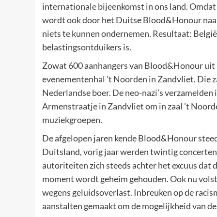
internationale bijeenkomst in ons land. Omdat 
wordt ook door het Duitse Blood&Honour naar o
niets te kunnen ondernemen. Resultaat: België
belastingsontduikers is.
Zowat 600 aanhangers van Blood&Honour uit h
evenementenhal ’t Noorden in Zandvliet. Die z
Nederlandse boer. De neo-nazi’s verzamelden 
Armenstraatje in Zandvliet om in zaal ’t Noord
muziekgroepen.
De afgelopen jaren kende Blood&Honour steeds
Duitsland, vorig jaar werden twintig concerten 
autoriteiten zich steeds achter het excuus dat 
moment wordt geheim gehouden. Ook nu volston
wegens geluidsoverlast. Inbreuken op de racis
aanstalten gemaakt om de mogelijkheid van der