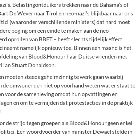
zi’s. Belastingontduikers trekken naar de Bahama’s of
Bart De Wever naar Tirol en neo-nazi’s blijkbaar naar ons
tici (waaronder verschillende ministers) dat hard moet
ere poging om een einde te maken aan de neo-
d oprollen van BBET – heeft slechts tijdelijk effect
nd neemt namelijk opnieuw toe. Binnen een maand is het
e afdeling van Blood&Honour haar Duitse vrienden met
i Ian Stuart Donaldson.
n moeten steeds geheimzinnig te werk gaan waarbij
en de omwonenden niet op voorhand weten wat er staat te
en voor de samenleving omdat hun opvattingen en
gen en om te vermijden dat protestacties in de praktijk
n.
oor de strijd tegen groepen als Blood&Honour geen enkel
olitici. Een woordvoerder van minister Dewael stelde in