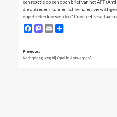
een reactie op een open brief van het AFF (Anti-
die optredens kunnen achterhalen, verwittigen 
opgetreden kan worden.” Concreet resultaat: o
Facebook
Mastodon
Email
Delen
Post
Previous:
Nachtploeg weg bij Opel in Antwerpen?
navigation