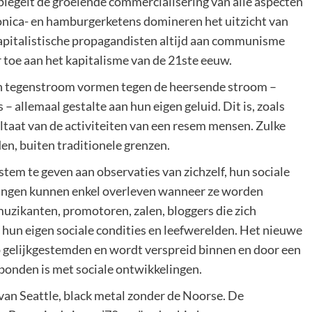
iegelt de groeiende commercialisering van alle aspecten
tronica- en hamburgerketens domineren het uitzicht van
pitalistische propagandisten altijd aan communisme
 toe aan het kapitalisme van de 21ste eeuw.
n tegenstroom vormen tegen de heersende stroom –
– allemaal gestalte aan hun eigen geluid. Dit is, zoals
ultaat van de activiteiten van een resem mensen. Zulke
en, buiten traditionele grenzen.
tem te geven aan observaties van zichzelf, hun sociale
ningen kunnen enkel overleven wanneer ze worden
uzikanten, promotoren, zalen, bloggers die zich
 hun eigen sociale condities en leefwerelden. Het nieuwe
ep gelijkgestemden en wordt verspreid binnen en door een
bonden is met sociale ontwikkelingen.
an Seattle, black metal zonder de Noorse. De