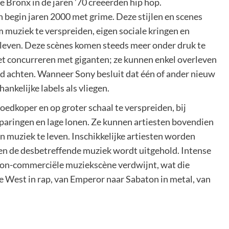
e Bronx in de jaren ’70 creëerden hip hop.
egin jaren 2000 met grime. Deze stijlen en scenes
muziek te verspreiden, eigen sociale kringen en
even. Deze scènes komen steeds meer onder druk te
t concurreren met giganten; ze kunnen enkel overleven
d achten. Wanneer Sony besluit dat één of ander nieuw
hankelijke labels als vliegen.
oedkoper en op groter schaal te verspreiden, bij
paringen en lage lonen. Ze kunnen artiesten bovendien
n muziek te leven. Inschikkelijke artiesten worden
en de desbetreffende muziek wordt uitgehold. Intense
on-commerciële muziekscène verdwijnt, wat die
e West in rap, van Emperor naar Sabaton in metal, van