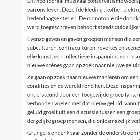
Dit neoliberaal muzikaal conservatisme weersp
van ons leven. Dezelfde kleding-, koffie-, elek
hedendaagse steden. De monotonie die door ka
werd toegeschreven behoort steeds duidelijker
Evenzo geven en gaven groepen mensen die ee
subculturen, contraculturen, revoltes en scènes 
elke kunst, een collectieve inspanning, een res
nieuwe scènes gaan op zoek naar nieuwe geluid
Ze gaan op zoek naar nieuwe manieren om een s
condities en de wereld rond hen. Deze inspan
ondersteund door een toegewijde groep fans, m
verbonden voelen met dat nieuw geluid, vanuit
geluid groeit uit een discussie tussen een gro
dergelijke groep mensen, die onlosmakelijk ver
Grunge is ondenkbaar zonder de onderstroom v