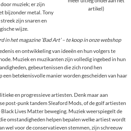
meer uitleg onderaan het
door muziek; er zijn
artikel)
et bijzonder metal. Tony
 streek zijn snaren en
gische wijze.
rd in het magazine ‘Bad Art’ – te koop in onze webshop
edenis en ontwikkeling van ideeën en hun volgers te
ode. Muziek en muzikanten zijn volledig ingebed in hun
andigheden, gebeurtenissen die zich rond hen
p een betekenisvolle manier worden gescheiden van haar
olitieke en progressieve artiesten. Denk maar aan
e post-punk tandem Sleaford Mods, of de golf artiesten
de Black Lives Matter beweging. Muziek weerspiegelt de
die omstandigheden helpen bepalen welke artiest wordt
dan wel voor de conservatieven stemmen, zijn schreeuw