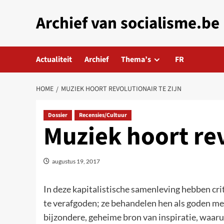
Skip
Archief van socialisme.be
to
content
Actualiteit
Archief
Thema’s
FR
HOME
MUZIEK HOORT REVOLUTIONAIR TE ZIJN
Dossier
Recensies/Cultuur
Muziek hoort rev
augustus 19, 2017
In deze kapitalistische samenleving hebben crit
te verafgoden; ze behandelen hen als goden me
bijzondere, geheime bron van inspiratie, waarui