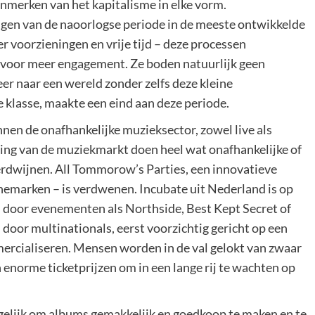
enmerken van het kapitalisme in elke vorm.
en van de naoorlogse periode in de meeste ontwikkelde
 voorzieningen en vrije tijd – deze processen
e voor meer engagement. Ze boden natuurlijk geen
eer naar een wereld zonder zelfs deze kleine
klasse, maakte een eind aan deze periode.
nnen de onafhankelijke muzieksector, zowel live als
ng van de muziekmarkt doen heel wat onafhankelijke of
verdwijnen. All Tommorow’s Parties, een innovatieve
nemarken – is verdwenen. Incubate uit Nederland is op
door evenementen als Northside, Best Kept Secret of
door multinationals, eerst voorzichtig gericht op een
ercialiseren. Mensen worden in de val gelokt van zwaar
enorme ticketprijzen om in een lange rij te wachten op
elijk om albums gemakkelijk en goedkoop te maken en te