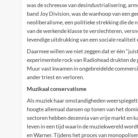
was de schreeuw van desindustrialisering, armo
band Joy Division, was de wanhoop van een ge
neoliberalisme, een politieke strekking die d
van de werkende klasse te verslechteren, versne
levendige uitdrukking van een sociale realitei
Daarmee willen we niet zeggen dat er één “juist
experimentele rock van Radiohead drukten de gr
Muur vast kwamen in ongebreidelde commercia
ander triest en verloren.
Muzikaal conservatisme
Als muziek haar omstandigheden weerspiegelt, 
hoogte allemaal dansen op tonen van het domin
sectoren hebben decennia van vrije markt en k
leven in een tijd waarin de muziekwereld word
en Warner. Tijdens het proces van monopoliseri