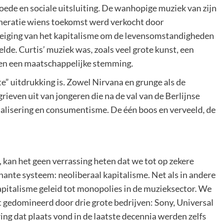
ede en sociale uitsluiting. De wanhopige muziek van zijn
neratie wiens toekomst werd verkocht door
e neiging van het kapitalisme om de levensomstandigheden
lde. Curtis’ muziek was, zoals veel grote kunst, een
t en een maatschappelijke stemming.
e” uitdrukking is. Zowel Nirvana en grunge als de
ieven uit van jongeren die na de val van de Berlijnse
lisering en consumentisme. De één boos en verveeld, de
kan het geen verrassing heten dat we tot op zekere
ante systeem: neoliberaal kapitalisme. Net als in andere
apitalisme geleid tot monopolies in de muzieksector. We
t gedomineerd door drie grote bedrijven: Sony, Universal
ng dat plaats vond in de laatste decennia werden zelfs