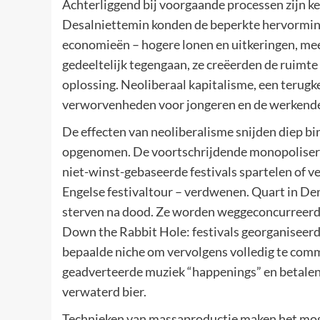
Achterliggend bij voorgaande processen zijn k
Desalniettemin konden de beperkte hervorming
economieën – hogere lonen en uitkeringen, meer
gedeeltelijk tegengaan, ze creëerden de ruimt
oplossing. Neoliberaal kapitalisme, een terugk
verworvenheden voor jongeren en de werkende 
De effecten van neoliberalisme snijden diep bi
opgenomen. De voortschrijdende monopoliseri
niet-winst-gebaseerde festivals spartelen of 
Engelse festivaltour – verdwenen. Quart in De
sterven na dood. Ze worden weggeconcurreerd 
Down the Rabbit Hole: festivals georganiseerd 
bepaalde niche om vervolgens volledig te comm
geadverteerde muziek “happenings” en betalen 
verwaterd bier.
Technieken van massaproductie maken het mog