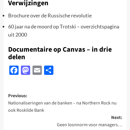
Verwijzingen
Brochure over de Russische revolutie
60 jaar na de moord op Trotski – overzichtspagina
uit 2000
Documentaire op Canvas – in drie
delen
Facebook
Mastodon
Email
Delen
Post
Previous:
Nationaliseringen van de banken – na Northern Rock nu
navigation
ook Roskilde Bank
Next:
Geen loonnorm voor managers…