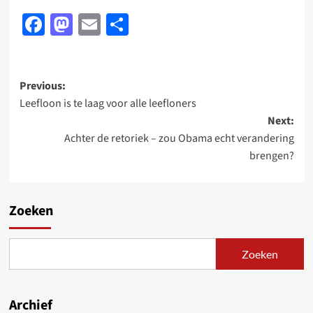
Facebook
Mastodon
Email
Delen
Post
Previous:
Leefloon is te laag voor alle leefloners
navigation
Next:
Achter de retoriek – zou Obama echt verandering
brengen?
Zoeken
Zoeken
Archief