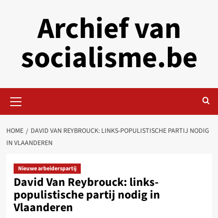
Skip
Archief van
to
content
socialisme.be
Primary
Menu
HOME
DAVID VAN REYBROUCK: LINKS-POPULISTISCHE PARTIJ NODIG
IN VLAANDEREN
Nieuwe arbeiderspartij
David Van Reybrouck: links-
populistische partij nodig in
Vlaanderen