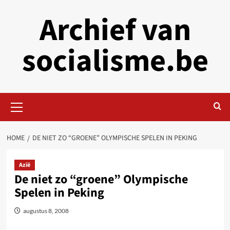
Skip
Archief van
to
content
socialisme.be
Primary
Menu
HOME
DE NIET ZO “GROENE” OLYMPISCHE SPELEN IN PEKING
Azië
De niet zo “groene” Olympische
Spelen in Peking
augustus 8, 2008