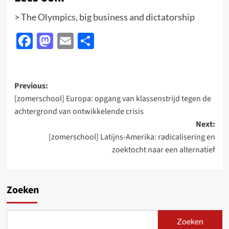
>
The Olympics, big business and dictatorship
Facebook
Mastodon
Email
Delen
Post
Previous:
[zomerschool] Europa: opgang van klassenstrijd tegen de
navigation
achtergrond van ontwikkelende crisis
Next:
[zomerschool] Latijns-Amerika: radicalisering en
zoektocht naar een alternatief
Zoeken
Zoeken