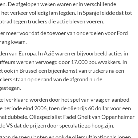
ren. De afgelopen weken waren er in verschillende
het verkeer volledig lam legden. In Spanje leidde dat tot
ptrad tegen truckers die actie bleven voeren.
er meer voor dat de toevoer van onderdelen voor Ford
drang kwam.
iden van Europa. In Azië waren er bijvoorbeeld acties in
uffeurs werden vervoegd door 17.000 bouwvakkers. In
t ook in Brussel een bijeenkomst van truckers na een
kers staan op de rand van de afgrond nu de
gestegen.
kel verklaard worden door het spel van vraag en aanbod.
 periode eind 2006, toen de olieprijs 60 dollar voor een
r het dubbele. Oliespecialist Fadel Gheit van Oppenheimer
e VS dat de prijzen door speculatie zo hoog zijn.
 gaan de speculanten en ook de oliemultinationals lopen