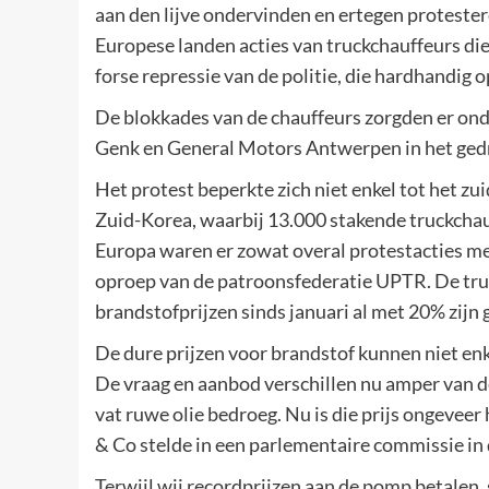
aan den lijve ondervinden en ertegen proteste
Europese landen acties van truckchauffeurs die 
forse repressie van de politie, die hardhandig o
De blokkades van de chauffeurs zorgden er ond
Genk en General Motors Antwerpen in het ge
Het protest beperkte zich niet enkel tot het zu
Zuid-Korea, waarbij 13.000 stakende truckcha
Europa waren er zowat overal protestacties me
oproep van de patroonsfederatie UPTR. De truc
brandstofprijzen sinds januari al met 20% zijn 
De dure prijzen voor brandstof kunnen niet en
De vraag en aanbod verschillen nu amper van de
vat ruwe olie bedroeg. Nu is die prijs ongevee
& Co stelde in een parlementaire commissie in d
Terwijl wij recordprijzen aan de pomp betalen,