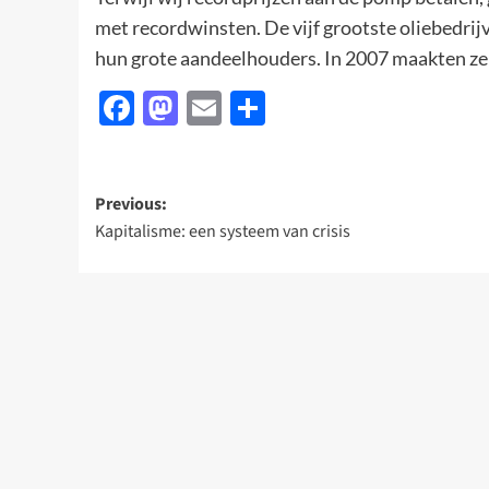
met recordwinsten. De vijf grootste oliebedrij
hun grote aandeelhouders. In 2007 maakten ze 
Facebook
Mastodon
Email
Delen
Post
Previous:
Kapitalisme: een systeem van crisis
navigation