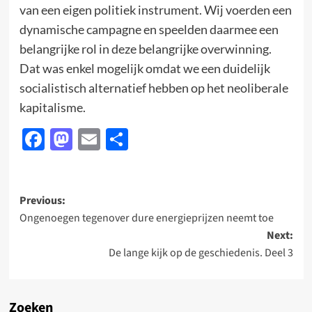
van een eigen politiek instrument. Wij voerden een
dynamische campagne en speelden daarmee een
belangrijke rol in deze belangrijke overwinning.
Dat was enkel mogelijk omdat we een duidelijk
socialistisch alternatief hebben op het neoliberale
kapitalisme.
Facebook
Mastodon
Email
Delen
Post
Previous:
Ongenoegen tegenover dure energieprijzen neemt toe
navigation
Next:
De lange kijk op de geschiedenis. Deel 3
Zoeken