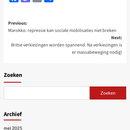
Post
Previous:
Marokko: repressie kan sociale mobilisaties niet breken
navigation
Next:
Britse verkiezingen worden spannend. Na verkiezingen is
er massabeweging nodig!
Zoeken
Zoeken
Archief
mei 2025