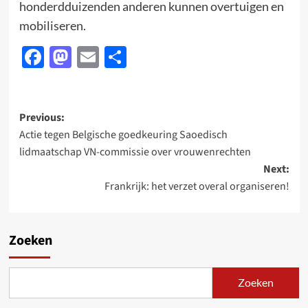
honderdduizenden anderen kunnen overtuigen en
mobiliseren.
Facebook
Mastodon
Email
Delen
Post
Previous:
Actie tegen Belgische goedkeuring Saoedisch
navigation
lidmaatschap VN-commissie over vrouwenrechten
Next:
Frankrijk: het verzet overal organiseren!
Zoeken
Zoeken