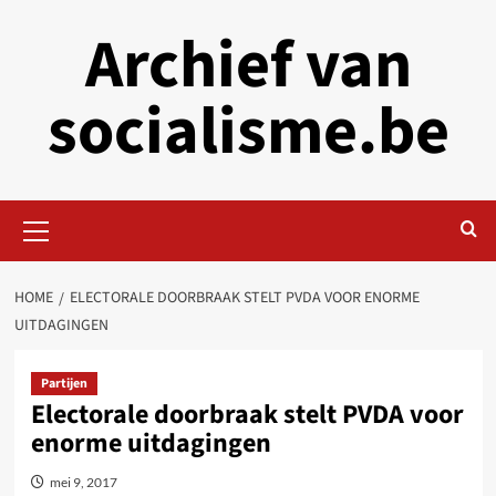
Skip
Archief van
to
content
socialisme.be
Primary
Menu
HOME
ELECTORALE DOORBRAAK STELT PVDA VOOR ENORME
UITDAGINGEN
Partijen
Electorale doorbraak stelt PVDA voor
enorme uitdagingen
mei 9, 2017