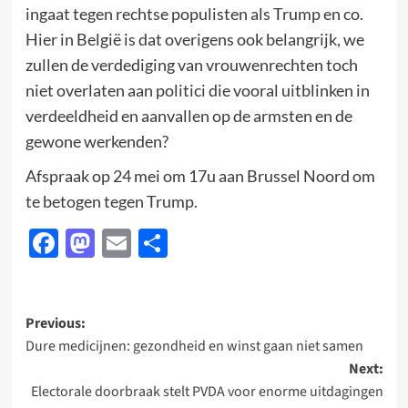
ingaat tegen rechtse populisten als Trump en co.
Hier in België is dat overigens ook belangrijk, we
zullen de verdediging van vrouwenrechten toch
niet overlaten aan politici die vooral uitblinken in
verdeeldheid en aanvallen op de armsten en de
gewone werkenden?
Afspraak op 24 mei om 17u aan Brussel Noord om
te betogen tegen Trump.
Facebook
Mastodon
Email
Delen
Post
Previous:
Dure medicijnen: gezondheid en winst gaan niet samen
navigation
Next:
Electorale doorbraak stelt PVDA voor enorme uitdagingen