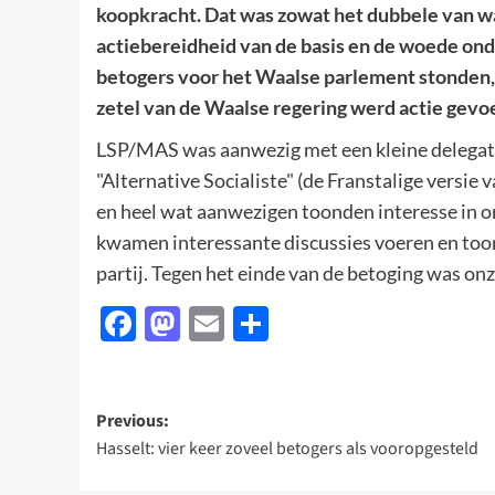
koopkracht. Dat was zowat het dubbele van 
actiebereidheid van de basis en de woede ond
betogers voor het Waalse parlement stonden,
zetel van de Waalse regering werd actie gevo
LSP/MAS was aanwezig met een kleine delegati
"Alternative Socialiste" (de Franstalige versie
en heel wat aanwezigen toonden interesse in on
kwamen interessante discussies voeren en too
partij. Tegen het einde van de betoging was on
Facebook
Mastodon
Email
Delen
Post
Previous:
Hasselt: vier keer zoveel betogers als vooropgesteld
navigation