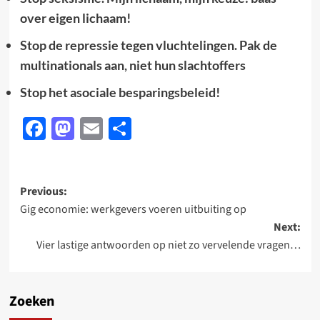
over eigen lichaam!
Stop de repressie tegen vluchtelingen. Pak de
multinationals aan, niet hun slachtoffers
Stop het asociale besparingsbeleid!
Facebook
Mastodon
Email
Delen
Post
Previous:
Gig economie: werkgevers voeren uitbuiting op
navigation
Next:
Vier lastige antwoorden op niet zo vervelende vragen…
Zoeken