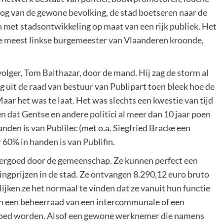
oog van de gewone bevolking, de stad boetseren naar de
met stadsontwikkeling op maat van een rijk publiek. Het
e meest linkse burgemeester van Vlaanderen kroonde,
olger, Tom Balthazar, door de mand. Hij zag de storm al
uit de raad van bestuur van Publipart toen bleek hoe de
 Maar het was te laat. Het was slechts een kwestie van tijd
n dat Gentse en andere politici al meer dan 10 jaar poen
nden is van Publilec (met o.a. Siegfried Bracke een
r 60% in handen is van Publifin.
rgoed door de gemeenschap. Ze kunnen perfect een
ingprijzen in de stad. Ze ontvangen 8.290,12 euro bruto
jken ze het normaal te vinden dat ze vanuit hun functie
in een beheerraad van een intercommunale of een
rgoed worden. Alsof een gewone werknemer die namens