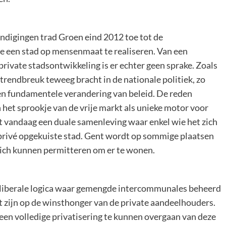
ndigingen trad Groen eind 2012 toe tot de
ge een stad op mensenmaat te realiseren. Van een
private stadsontwikkeling is er echter geen sprake. Zoals
trendbreuk teweeg bracht in de nationale politiek, zo
een fundamentele verandering van beleid. De reden
 het sprookje van de vrije markt als unieke motor voor
t vandaag een duale samenleving waar enkel wie het zich
privé opgekuiste stad. Gent wordt op sommige plaatsen
 zich kunnen permitteren om er te wonen.
eoliberale logica waar gemengde intercommunales beheerd
ht zijn op de winsthonger van de private aandeelhouders.
een volledige privatisering te kunnen overgaan van deze