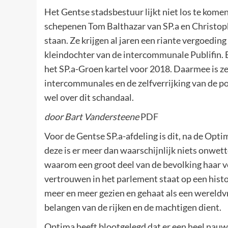
Het Gentse stadsbestuur lijkt niet los te komen 
schepenen Tom Balthazar van SP.a en Christop
staan. Ze krijgen al jaren een riante vergoeding
kleindochter van de intercommunale Publifin. B
het SP.a-Groen kartel voor 2018. Daarmee is ze
intercommunales en de zelfverrijking van de pol
wel over dit schandaal.
door Bart Vandersteene
PDF
Voor de Gentse SP.a-afdeling is dit, na de Optim
deze is er meer dan waarschijnlijk niets onwet
waarom een groot deel van de bevolking haar ve
vertrouwen in het parlement staat op een histo
meer en meer gezien en gehaat als een wereldvre
belangen van de rijken en de machtigen dient.
Optima heeft blootgelegd dat er een heel nauw