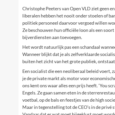
Christophe Peeters van Open VLD ziet geen en
liberalen hebben het nooit onder stoelen of ba
politiek personeel daarvoor vergoed willen wor
Ze beschouwen hun officiële loon als een soor
bijverdiensten aan toevoegen.
Het wordt natuurlijk pas een schandaal wannee
Wanneer blijkt dat je als zelfverklaarde sociali
buiten het zicht van het grote publiek, ontstaa
Een socialist die een neoliberaal beleid voert,
je de private markt als motor voor economisch
ons kent ons waar alles een prijs heeft. ‘You scr
Engels. Ze gaan samen eten in de sterrenrestau
voetbal, op de bals en feestjes van de high soc
Maar in tegenstelling tot de CEO’s in de privé s
Vandaar dat er wat moet bijgeklust moet word