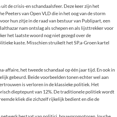
uit de crisis-en schandaalsfeer. Deze keer zijn het
he Peeters van Open VLD die in het oog van de storm
 voor hun zitje in de raad van bestuur van Publipart, een
althazar nam ontslag als schepen en als lijsttrekker voor
ker het laatste woord nog niet gezegd over de
itieke kaste. Misschien struikelt het SP.a-Groen kartel
a-affaire, het tweede schandaal op één jaar tijd. En ook in
telijk gebeurd. Beide voorbeelden tonen echter wel aan
rtrouwen is verloren in de klassieke politiek. Het
risch dieptepunt van 12%. De traditionele politiek wordt
emde kliek die zichzelf rijkelijk bedient en die de
 netwerk bestaat van politici, bouwpromotoren, louche