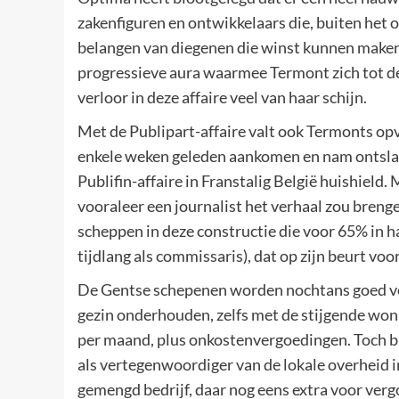
zakenfiguren en ontwikkelaars die, buiten het 
belangen van diegenen die winst kunnen maken 
progressieve aura waarmee Termont zich tot d
verloor in deze affaire veel van haar schijn.
Met de Publipart-affaire valt ook Termonts opv
enkele weken geleden aankomen en nam ontslag 
Publifin-affaire in Franstalig België huishield.
vooraleer een journalist het verhaal zou brenge
scheppen in deze constructie die voor 65% in ha
tijdlang als commissaris), dat op zijn beurt voo
De Gentse schepenen worden nochtans goed ve
gezin onderhouden, zelfs met de stijgende won
per maand, plus onkostenvergoedingen. Toch bli
als vertegenwoordiger van de lokale overheid 
gemengd bedrijf, daar nog eens extra voor ve