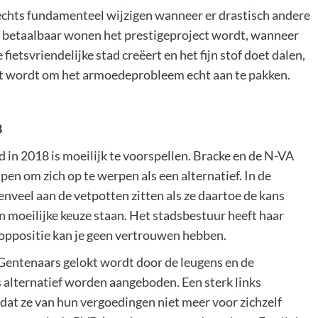
slechts fundamenteel wijzigen wanneer er drastisch andere
r betaalbaar wonen het prestigeproject wordt, wanneer
ietsvriendelijke stad creëert en het fijn stof doet dalen,
t wordt om het armoedeprobleem echt aan te pakken.
8
 in 2018 is moeilijk te voorspellen. Bracke en de N-VA
pen om zich op te werpen als een alternatief. In de
venveel aan de vetpotten zitten als ze daartoe de kans
en moeilijke keuze staan. Het stadsbestuur heeft haar
 oppositie kan je geen vertrouwen hebben.
 Gentenaars gelokt wordt door de leugens en de
s alternatief worden aangeboden. Een sterk links
dat ze van hun vergoedingen niet meer voor zichzelf