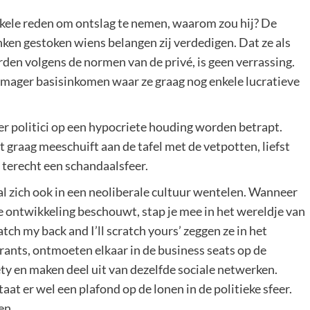
kele reden om ontslag te nemen, waarom zou hij? De
nken gestoken wiens belangen zij verdedigen. Dat ze als
den volgens de normen van de privé, is geen verrassing.
t mager basisinkomen waar ze graag nog enkele lucratieve
r politici op een hypocriete houding worden betrapt.
st graag meeschuift aan de tafel met de vetpotten, liefst
t terecht een schandaalsfeer.
 zal zich ook in een neoliberale cultuur wentelen. Wanneer
e ontwikkeling beschouwt, stap je mee in het wereldje van
atch my back and I’ll scratch yours’ zeggen ze in het
rants, ontmoeten elkaar in de business seats op de
iety en maken deel uit van dezelfde sociale netwerken.
taat er wel een plafond op de lonen in de politieke sfeer.
en.