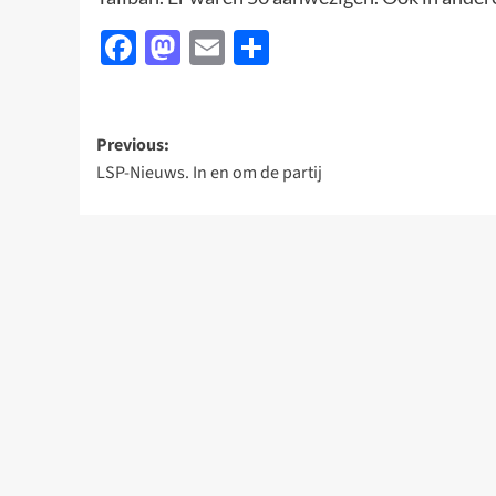
Facebook
Mastodon
Email
Delen
Post
Previous:
LSP-Nieuws. In en om de partij
navigation