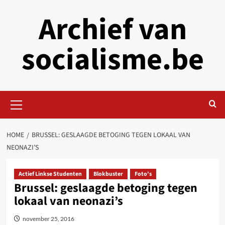
Skip
Archief van
to
content
socialisme.be
Primary
Menu
HOME
BRUSSEL: GESLAAGDE BETOGING TEGEN LOKAAL VAN
NEONAZI’S
Actief Linkse Studenten
Blokbuster
Foto's
Brussel: geslaagde betoging tegen
lokaal van neonazi’s
november 25, 2016