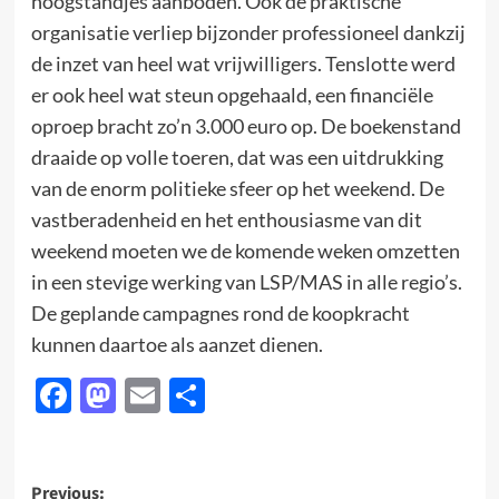
hoogstandjes aanboden. Ook de praktische
organisatie verliep bijzonder professioneel dankzij
de inzet van heel wat vrijwilligers. Tenslotte werd
er ook heel wat steun opgehaald, een financiële
oproep bracht zo’n 3.000 euro op. De boekenstand
draaide op volle toeren, dat was een uitdrukking
van de enorm politieke sfeer op het weekend. De
vastberadenheid en het enthousiasme van dit
weekend moeten we de komende weken omzetten
in een stevige werking van LSP/MAS in alle regio’s.
De geplande campagnes rond de koopkracht
kunnen daartoe als aanzet dienen.
Facebook
Mastodon
Email
Delen
Post
Previous: