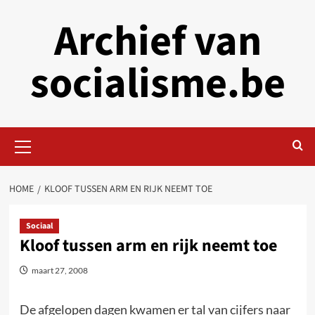
Skip
Archief van
to
content
socialisme.be
Primary
Menu
HOME
KLOOF TUSSEN ARM EN RIJK NEEMT TOE
Sociaal
Kloof tussen arm en rijk neemt toe
maart 27, 2008
De afgelopen dagen kwamen er tal van cijfers naar