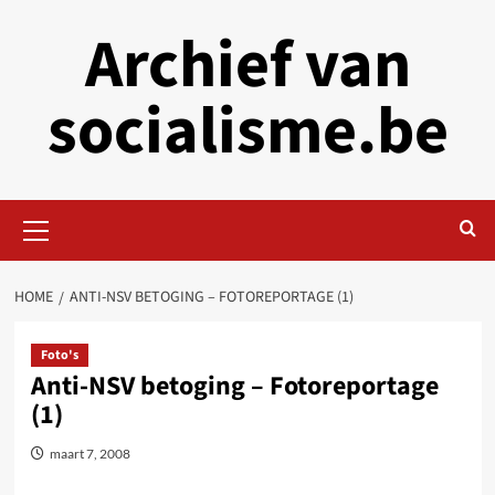
Skip
Archief van
to
content
socialisme.be
Primary
Menu
HOME
ANTI-NSV BETOGING – FOTOREPORTAGE (1)
Foto's
Anti-NSV betoging – Fotoreportage
(1)
maart 7, 2008