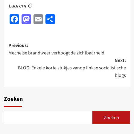
Laurent G.
Facebook
Mastodon
Email
Delen
Post
Previous:
Mechelse brandweer verhoogt de zichtbaarheid
navigation
Next:
BLOG. Enkele korte stukjes vanop linkse socialistische
blogs
Zoeken
Zoeken