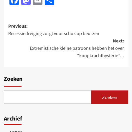
Facebook
Mastodon
Email
Delen
Post
Previous:
Recessiedreiging zorgt voor schok op beurzen
navigation
Next:
Extremistische kleine patroons hebben het over
“koopkrachthysterie”…
Zoeken
Zoeken
Archief