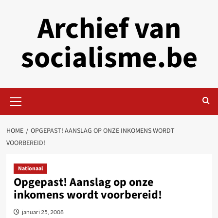
Skip
Archief van
to
content
socialisme.be
Primary
Menu
HOME
OPGEPAST! AANSLAG OP ONZE INKOMENS WORDT
VOORBEREID!
Nationaal
Opgepast! Aanslag op onze
inkomens wordt voorbereid!
januari 25, 2008