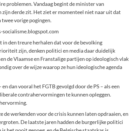
ire problemen. Vandaag begint de minister van
zijn derde zit. Het ziet er momenteel niet naar uit dat
jn twee vorige pogingen.
ks-socialisme.blogspot.com
 in den treure herhalen dat voor de bevolking
iteit zijn, denken politici en media daar duidelijk
ssen de Vlaamse en Franstalige partijen op ideologisch vlak
grondig over de wijze waarop ze hun ideologische agenda
– en dan vooral het FGTB gevolgd door de PS – als een
 liberale contrahervormingen te kunnen opleggen.
shervorming.
 ze de werkenden voor de crisis kunnen laten opdraaien, en
groten. De laatste jaren hadden de burgerlijke politici
 is het nooit genoeg, en de Belgische staatskas is