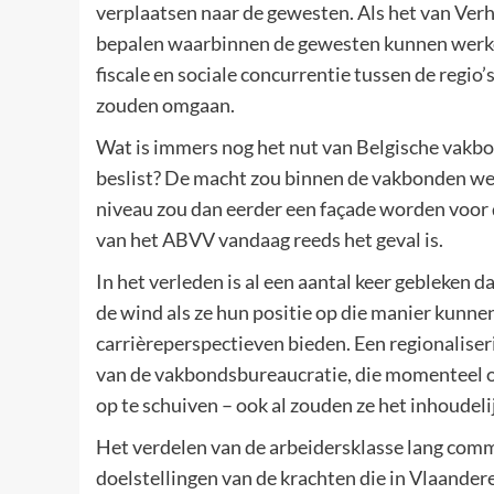
verplaatsen naar de gewesten. Als het van Ver
bepalen waarbinnen de gewesten kunnen werken.
fiscale en sociale concurrentie tussen de regi
zouden omgaan.
Wat is immers nog het nut van Belgische vakbo
beslist? De macht zou binnen de vakbonden wel
niveau zou dan eerder een façade worden voor d
van het ABVV vandaag reeds het geval is.
In het verleden is al een aantal keer gebleken
de wind als ze hun positie op die manier kunne
carrièreperspectieven bieden. Een regionalis
van de vakbondsbureaucratie, die momenteel op
op te schuiven – ook al zouden ze het inhoudel
Het verdelen van de arbeidersklasse lang commu
doelstellingen van de krachten die in Vlaande