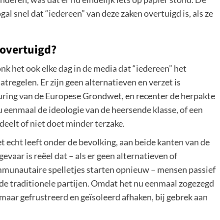
gal snel dat “iedereen” van deze zaken overtuigd is, als ze
 overtuigd?
nk het ook elke dag in de media dat “iedereen” het
tregelen. Er zijn geen alternatieven en verzet is
uring van de Europese Grondwet, en recenter de herpakte
u eenmaal de ideologie van de heersende klasse, of een
deelt of niet doet minder terzake.
t echt leeft onder de bevolking, aan beide kanten van de
evaar is reëel dat – als er geen alternatieven of
munautaire spelletjes starten opnieuw – mensen passief
de traditionele partijen. Omdat het nu eenmaal zogezegd
n maar gefrustreerd en geïsoleerd afhaken, bij gebrek aan