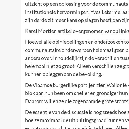
uitzicht op een oplossing voor de communauta
institutionele hervormingen, Yves Leterme, aan 
zijn derde zit meer kans op slagen heeft dan zi
Karel Mortier, artikel overgenomen vanop lin
Hoewel alle opiniepeilingen en onderzoeken tot
communautaire onderwerpen helemaal geen prior
anders over. Inhoudelijk zijn de verschillen tu
helemaal niet zo groot. Alleen verschillen ze 
kunnen opleggen aan de bevolking.
De Vlaamse burgerlijke partijen zien Wallonië 
blok aan hun been om sneller en grondiger hun
Daarom willen ze die zogenaamde grote staat
De essentie van de discussie is nog steeds hoe
hoe ze maximaal de uitbuitingsgraad kunnen ver
en patroons op dat vlak weinig te klagen. Alleen