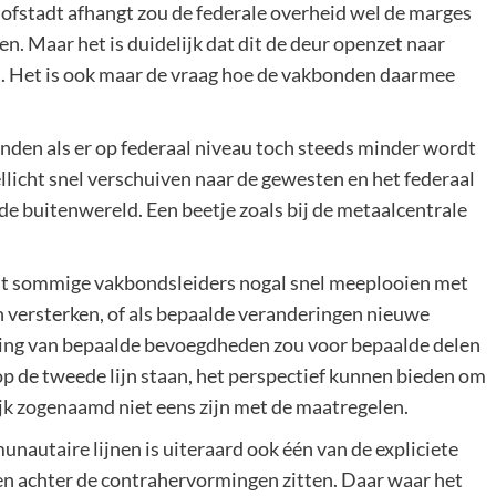
hofstadt afhangt zou de federale overheid wel de marges
 Maar het is duidelijk dat dit de deur openzet naar
o’s. Het is ook maar de vraag hoe de vakbonden daarmee
nden als er op federaal niveau toch steeds minder wordt
licht snel verschuiven naar de gewesten en het federaal
e buitenwereld. Een beetje zoals bij de metaalcentrale
 dat sommige vakbondsleiders nogal snel meeplooien met
n versterken, of als bepaalde veranderingen nieuwe
ering van bepaalde bevoegdheden zou voor bepaalde delen
 de tweede lijn staan, het perspectief kunnen bieden om
ijk zogenaamd niet eens zijn met de maatregelen.
nautaire lijnen is uiteraard ook één van de expliciete
ren achter de contrahervormingen zitten. Daar waar het