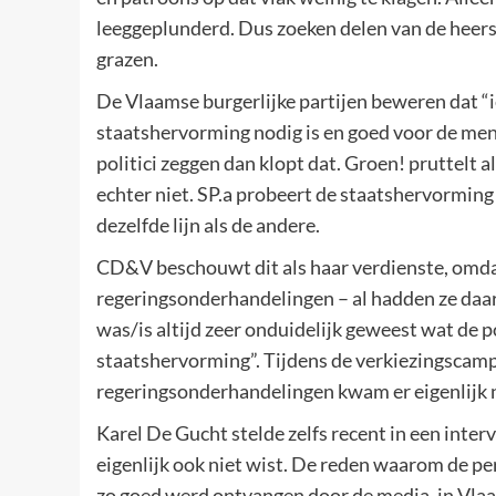
leeggeplunderd. Dus zoeken delen van de heers
grazen.
De Vlaamse burgerlijke partijen beweren dat “i
staatshervorming nodig is en goed voor de me
politici zeggen dan klopt dat. Groen! pruttelt a
echter niet. SP.a probeert de staatshervorming 
dezelfde lijn als de andere.
CD&V beschouwt dit als haar verdienste, omdat
regeringsonderhandelingen – al hadden ze daar
was/is altijd zeer onduidelijk geweest wat de p
staatshervorming”. Tijdens de verkiezingscampa
regeringsonderhandelingen kwam er eigenlijk n
Karel De Gucht stelde zelfs recent in een inter
eigenlijk ook niet wist. De reden waarom de pe
zo goed werd ontvangen door de media, in Vlaan