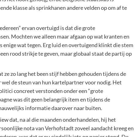
ende klasse als sprinkhanen andere velden op om af te
edereen” ervan overtuigd is dat die grote
nsen. Mochten we alleen maar afgaan op wat kranten en
ls enige wat tegen. Erg luid en overtuigend klinkt die stem
een rood strikje te geven, maar globaal staat de partij op
 ze zo lang het been stijf hebben gehouden tijdens de
 wel de steun van hun kartelpartner voor nodig. Het
olitici concreet verstonden onder een “grote
gne was dit geen belangrijk item en tijdens de
auwelijks informatie daarover naar buiten.
view dat, na al die maanden onderhandelen, hij het
rsoonlijke nota van Verhofstadt zoveel aandacht kreeg en
deren, was dat er nu eindelijk iets op papier stond. De