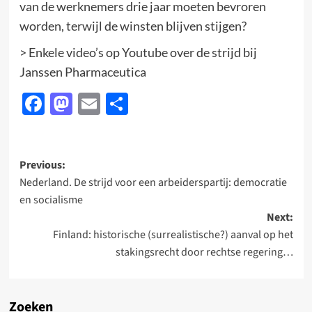
van de werknemers drie jaar moeten bevroren
worden, terwijl de winsten blijven stijgen?
> Enkele video’s op Youtube over de strijd bij
Janssen Pharmaceutica
Facebook
Mastodon
Email
Delen
Post
Previous:
Nederland. De strijd voor een arbeiderspartij: democratie
navigation
en socialisme
Next:
Finland: historische (surrealistische?) aanval op het
stakingsrecht door rechtse regering…
Zoeken