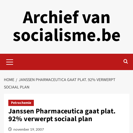
Skip
Archief van
to
content
socialisme.be
Primary
Menu
HOME
JANSSEN PHARMACEUTICA GAAT PLAT. 92% VERWERPT
SOCIAAL PLAN
Petrochemie
Janssen Pharmaceutica gaat plat.
92% verwerpt sociaal plan
november 19, 2007